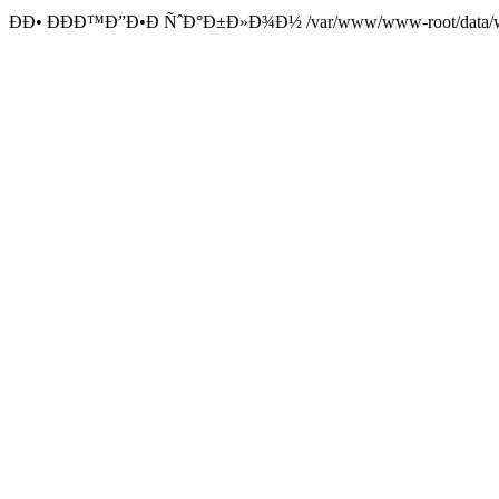
ÐÐ• ÐÐÐ™Ð”Ð•Ð ÑˆÐ°Ð±Ð»Ð¾Ð½ /var/www/www-root/data/www/