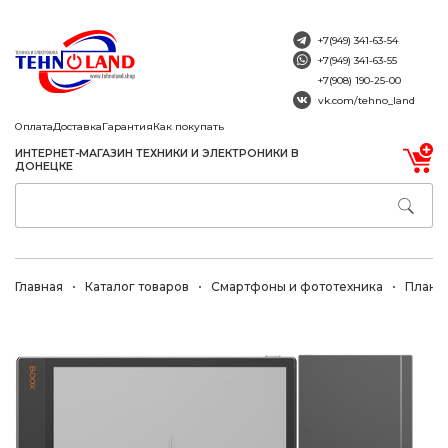
+7(949) 341-63-54
+7(949) 341-63-55
+7(908) 190-25-00
vk.com/tehno_land
Оплата
Доставка
Гарантия
Как покупать
ИНТЕРНЕТ-МАГАЗИН ТЕХНИКИ И ЭЛЕКТРОНИКИ В
ДОНЕЦКЕ
Главная
Каталог товаров
Смартфоны и фототехника
Планш