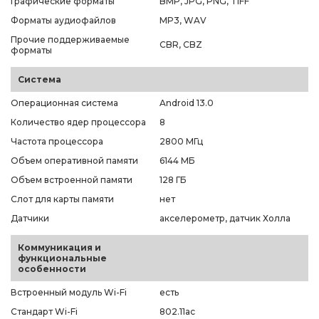
Графические форматы
BMP, JPG, PNG, TIFF
Форматы аудиофайлов
MP3, WAV
Прочие поддерживаемые
CBR, CBZ
форматы
Система
Операционная система
Android 13.0
Количество ядер процессора
8
Частота процессора
2800 МГц
Объем оперативной памяти
6144 МБ
Объем встроенной памяти
128 ГБ
Слот для карты памяти
нет
Датчики
акселерометр, датчик Холла
Коммуникация и
функциональные
особенности
Встроенный модуль Wi-Fi
есть
Стандарт Wi-Fi
802.11ac