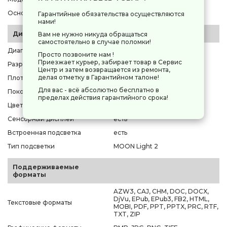
Основной цвет
серый
Гарантийные обязательства осуществляются
нами!
Дисплей
Вам не нужно никуда обращаться
самостоятельно в случае поломки!
Диагональ дисплея(дюйм)
13.3"
Просто позвоните нам !
Приезжает курьер, забирает товар в Сервис
Разрешение дисплея
2400x3200
Центр и затем возвращается из ремонта,
делая отметку в Гарантийном талоне!
Плотность пикселей
300 ppi
Для вас - всё абсолютно бесплатно в
Поколение дисплея E-Ink
Kaleido 3
пределах действия гарантийного срока!
Цветной экран
есть
Сенсорный дисплей
есть
Встроенная подсветка
есть
Тип подсветки
MOON Light 2
Поддерживаемые
форматы
AZW3, CAJ, CHM, DOC, DOCX,
DjVu, EPub, EPub3, FB2, HTML,
Текстовые форматы
MOBI, PDF, PPT, PPTX, PRC, RTF,
TXT, ZIP