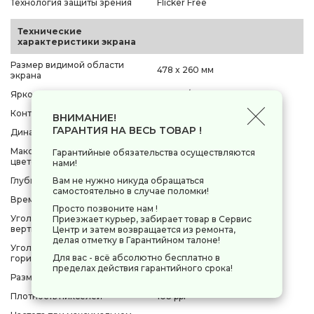
Технология защиты зрения
Flicker Free
Технические
характеристики экрана
Размер видимой области
478 x 260 мм
экрана
Яркость
250 Кд/м²
Контрастность
3000:1
ВНИМАНИЕ!
ГАРАНТИЯ НА ВЕСЬ ТОВАР !
Динамическая контрастность
1M:1
Максимальное количество
Гарантийные обязательства осуществляются
16.7 млн.
цветов
нами!
Вам не нужно никуда обращаться
Глубина цвета
8bit
самостоятельно в случае поломки!
Время отклика пикселя (GtG)
5 мс
Просто позвоните нам !
Угол обзора по
Приезжает курьер, забирает товар в Сервис
178°
вертикали(градус)
Центр и затем возвращается из ремонта,
делая отметку в Гарантийном талоне!
Угол обзора по
178°
Для вас - всё абсолютно бесплатно в
горизонтали(градус)
пределах действия гарантийного срока!
Размер пикселя
247 мкм
Плотность пикселей
103 ppi