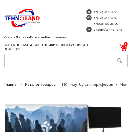
+7(949) 341-63-54
+7(949) 341-63-55
+7(908) 190-25-00
vk.com/tehno_land
Оплата
Доставка
Гарантия
Как покупать
ИНТЕРНЕТ-МАГАЗИН ТЕХНИКИ И ЭЛЕКТРОНИКИ В
ДОНЕЦКЕ
Главная
Каталог товаров
ПК - ноутбуки - периферия
Монит