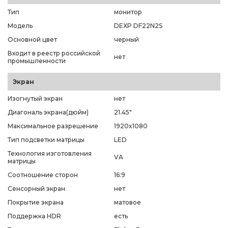
Тип
монитор
Модель
DEXP DF22N2S
Основной цвет
черный
Входит в реестр российской
нет
промышленности
Экран
Изогнутый экран
нет
Диагональ экрана(дюйм)
21.45"
Максимальное разрешение
1920x1080
Тип подсветки матрицы
LED
Технология изготовления
VA
матрицы
Соотношение сторон
16:9
Сенсорный экран
нет
Покрытие экрана
матовое
Поддержка HDR
есть