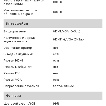
Частота при максимальном
100 Гц
разрешении
Максимальная частота
100 Гц
обновления экрана
Интерфейсы
Видеоразъемы
HDMI, VGA (D-Sub)
Количество и версия
HDMI 1.4, VGA (D-Sub)
видеоразъемов
USB-концентратор
нет
Выход на наушники
есть
Разъем HDMI
есть
Разъем DisplayPort
нет
Разъем DVI
нет
Разъем VGA
есть
Направление разъемов
вертикальное
Функции
Цветовой охват sRGB
99%