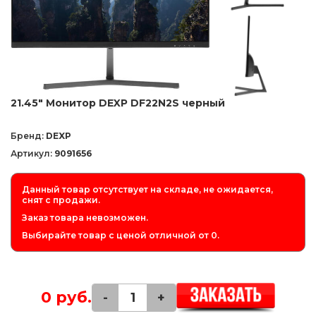
21.45" Монитор DEXP DF22N2S черный
Бренд:
DEXP
Артикул:
9091656
Данный товар отсутствует на складе, не ожидается,
снят с продажи.
Заказ товара невозможен.
Выбирайте товар с ценой отличной от 0.
0 руб.
-
+