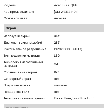
Модель
Acer EK221QHbi
Код производителя
[UM.WE1EE.H01]
Основной цвет
черный
Экран
Изогнутый экран
нет
Диагональ экрана(дюйм)
21.5"
Максимальное разрешение
1920x1080 (FullHD)
Тип подсветки матрицы
LED
Технология изготовления
VA
матрицы
Соотношение сторон
16:9
Сенсорный экран
нет
Покрытие экрана
матовое
Поддержка HDR
нет
Технология защиты зрения
Flicker Free, Low Blue Light