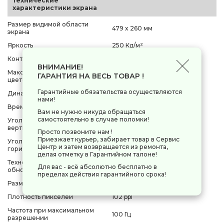
Технические
характеристики экрана
Размер видимой области
479 x 260 мм
экрана
Яркость
250 Кд/м²
Контрастность
3000:1
ВНИМАНИЕ!
Максимальное количество
ГАРАНТИЯ НА ВЕСЬ ТОВАР !
16.7 млн.
цветов
Гарантийные обязательства осуществляются
Динамическая контрастность
100М:1
нами!
Время отклика пикселя
5 мс
Вам не нужно никуда обращаться
самостоятельно в случае поломки!
Угол обзора по
178°
вертикали(градус)
Просто позвоните нам !
Приезжает курьер, забирает товар в Сервис
Угол обзора по
178°
Центр и затем возвращается из ремонта,
горизонтали(градус)
делая отметку в Гарантийном талоне!
Технология динамического
AMD FreeSync
Для вас - всё абсолютно бесплатно в
обновления экрана
пределах действия гарантийного срока!
Размер пикселя
247 мкм
Плотность пикселей
102 ppi
Частота при максимальном
100 Гц
разрешении