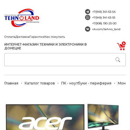
+7(949) 341-63-54
+7(949) 341-63-55
+7(908) 190-25-00
vk.com/tehno_land
Оплата
Доставка
Гарантия
Как покупать
ИНТЕРНЕТ-МАГАЗИН ТЕХНИКИ И ЭЛЕКТРОНИКИ В
ДОНЕЦКЕ
Главная
Каталог товаров
ПК - ноутбуки - периферия
Монит