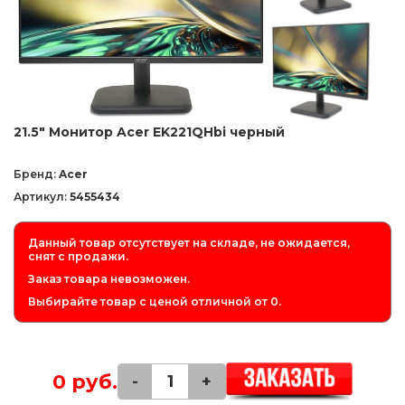
21.5" Монитор Acer EK221QHbi черный
Бренд:
Acer
Артикул:
5455434
Данный товар отсутствует на складе, не ожидается,
снят с продажи.
Заказ товара невозможен.
Выбирайте товар с ценой отличной от 0.
0 руб.
-
+