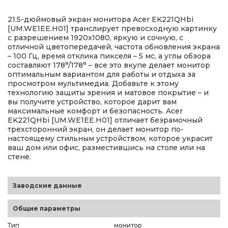
21.5-дюймовый экран монитора Acer EK221QHbi
[UM.WE1EE.H01] транслирует превосходную картинку
с разрешением 1920x1080, яркую и сочную, с
отличной цветопередачей, частота обновления экрана
– 100 Гц, время отклика пикселя – 5 мс, а углы обзора
составляют 178°/178° – все это вкупе делает монитор
оптимальным вариантом для работы и отдыха за
просмотром мультимедиа. Добавьте к этому
технологию защиты зрения и матовое покрытие – и
вы получите устройство, которое дарит вам
максимальные комфорт и безопасность. Acer
EK221QHbi [UM.WE1EE.H01] отличает безрамочный
трехсторонний экран, он делает монитор по-
настоящему стильным устройством, которое украсит
ваш дом или офис, разместившись на столе или на
стене.
Заводские данные
Общие параметры
Тип
монитор