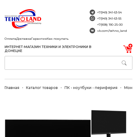
+7(949) 341-63-54
+7(949) 341-63-55
+7(908) 190-25-00
vk.com/tehno_land
Оплата
Доставка
Гарантия
Как покупать
ИНТЕРНЕТ-МАГАЗИН ТЕХНИКИ И ЭЛЕКТРОНИКИ В
ДОНЕЦКЕ
Главная
Каталог товаров
ПК - ноутбуки - периферия
Монит