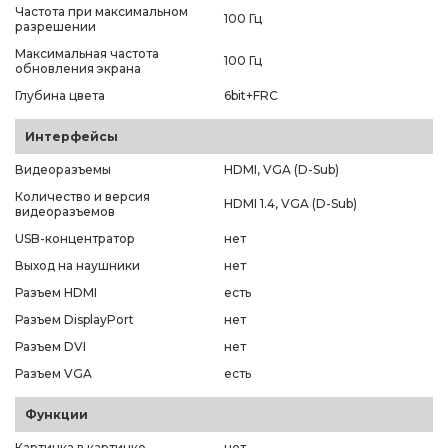
Частота при максимальном
100 Гц
разрешении
Максимальная частота
100 Гц
обновления экрана
Глубина цвета
6bit+FRC
Интерфейсы
Видеоразъемы
HDMI, VGA (D-Sub)
Количество и версия
HDMI 1.4, VGA (D-Sub)
видеоразъемов
USB-концентратор
нет
Выход на наушники
нет
Разъем HDMI
есть
Разъем DisplayPort
нет
Разъем DVI
нет
Разъем VGA
есть
Функции
Картинка в картинке
нет