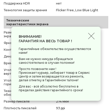
Поддержка HDR
нет
Технология защиты зрения
Flicker Free, Low Blue Light
Технические
характеристики экрана
Размер видимой области
527 x 296 мм
ВНИМАНИЕ!
экрана
ГАРАНТИЯ НА ВЕСЬ ТОВАР !
Яркость
250 Кд/м²
Гарантийные обязательства осуществляются
Контрастность
1000:1
нами!
Динамическая контрастность
100М:1
Вам не нужно никуда обращаться
самостоятельно в случае поломки!
Время отклика пикселя (GtG)
4 мс
Просто позвоните нам !
Угол обзора по
178°
Приезжает курьер, забирает товар в Сервис
вертикали(градус)
Центр и затем возвращается из ремонта,
делая отметку в Гарантийном талоне!
Угол обзора по
178°
горизонтали(градус)
Для вас - всё абсолютно бесплатно в
пределах действия гарантийного срока!
Технология динамического
AMD FreeSync
обновления экрана
Размер пикселя
274 мкм
Плотность пикселей
93 ppi