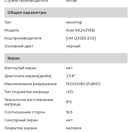
Страна-производитель
Китай
Общие параметры
Тип
монитор
Модель
Acer KA242YEbi
Код производителя
[UM.QX2EE.E05]
Основной цвет
черный
Экран
Изогнутый экран
нет
Диагональ экрана(дюйм)
23.8"
Максимальное разрешение
1920x1080 (FullHD)
Тип подсветки матрицы
LED
Технология изготовления
IPS
матрицы
Соотношение сторон
16:9
Сенсорный экран
нет
Покрытие экрана
матовое