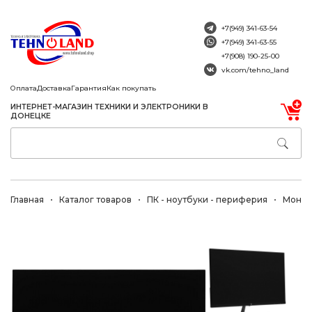
+7(949) 341-63-54
+7(949) 341-63-55
+7(908) 190-25-00
vk.com/tehno_land
Оплата
Доставка
Гарантия
Как покупать
ИНТЕРНЕТ-МАГАЗИН ТЕХНИКИ И ЭЛЕКТРОНИКИ В
ДОНЕЦКЕ
Главная
Каталог товаров
ПК - ноутбуки - периферия
Монит