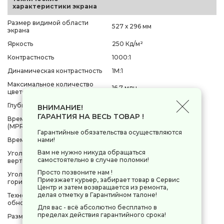
характеристики экрана
Размер видимой области
527 х 296 мм
экрана
Яркость
250 Кд/м²
Контрастность
1000:1
Динамическая контрастность
1M:1
Максимальное количество
16.7 млн.
цветов
Глубина цвета
8bit
ВНИМАНИЕ!
ГАРАНТИЯ НА ВЕСЬ ТОВАР !
Время отклика пикселя
5 мс
(MPRT)
Гарантийные обязательства осуществляются
нами!
Время отклика пикселя (GtG)
5 мс
Вам не нужно никуда обращаться
Угол обзора по
178°
самостоятельно в случае поломки!
вертикали(градус)
Просто позвоните нам !
Угол обзора по
178°
Приезжает курьер, забирает товар в Сервис
горизонтали(градус)
Центр и затем возвращается из ремонта,
делая отметку в Гарантийном талоне!
Технология динамического
AMD FreeSync
обновления экрана
Для вас - всё абсолютно бесплатно в
пределах действия гарантийного срока!
Размер пикселя
274 мкм