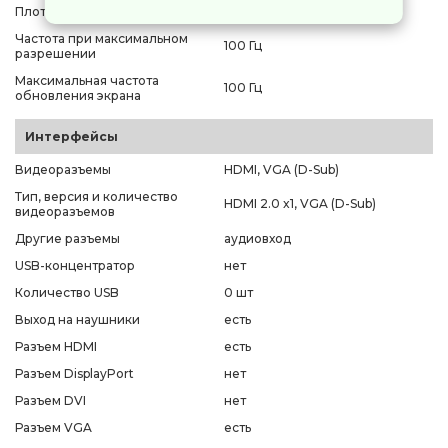
Плотность пикселей
93 ppi
Частота при максимальном
100 Гц
разрешении
Максимальная частота
100 Гц
обновления экрана
Интерфейсы
Видеоразъемы
HDMI, VGA (D-Sub)
Тип, версия и количество
HDMI 2.0 x1, VGA (D-Sub)
видеоразъемов
Другие разъемы
аудиовход
USB-концентратор
нет
Количество USB
0 шт
Выход на наушники
есть
Разъем HDMI
есть
Разъем DisplayPort
нет
Разъем DVI
нет
Разъем VGA
есть