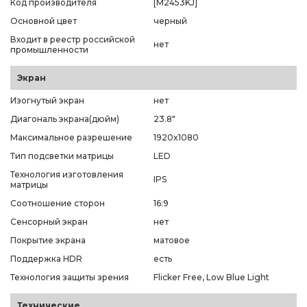
Код производителя
[M2453KJ]
Основной цвет
черный
Входит в реестр российской
нет
промышленности
Экран
Изогнутый экран
нет
Диагональ экрана(дюйм)
23.8"
Максимальное разрешение
1920x1080
Тип подсветки матрицы
LED
Технология изготовления
IPS
матрицы
Соотношение сторон
16:9
Сенсорный экран
нет
Покрытие экрана
матовое
Поддержка HDR
есть
Технология защиты зрения
Flicker Free, Low Blue Light
Технические