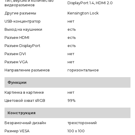
Тип, версия и количество
DisplayPort 1.4, HDMI 2.0
видеоразъемов
Другие разъемы
Kensington Lock
USB-концентратор
нет
Выход на наушники
есть
Разъем HDMI
есть
Разъем DisplayPort
есть
Разъем DVI
нет
Разъем VGA
нет
Направление разъемов
горизонтальное
Функции
Картинка в картинке
нет
Цветовой охват sRGB
99%
Конструкция
Безрамочный дизайн
трехсторонний
Размер VESA
100 x 100