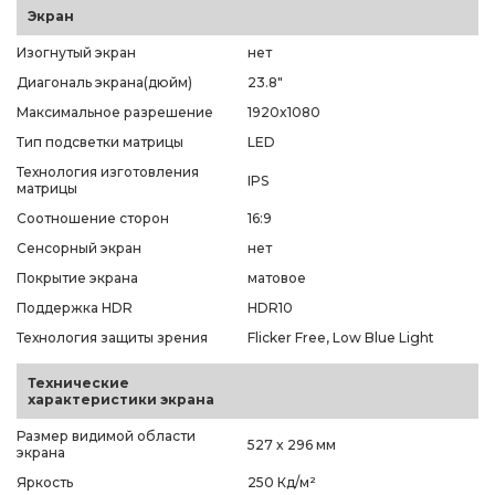
Экран
Изогнутый экран
нет
Диагональ экрана(дюйм)
23.8"
Максимальное разрешение
1920x1080
Тип подсветки матрицы
LED
Технология изготовления
IPS
матрицы
Соотношение сторон
16:9
Сенсорный экран
нет
Покрытие экрана
матовое
Поддержка HDR
HDR10
Технология защиты зрения
Flicker Free, Low Blue Light
Технические
характеристики экрана
Размер видимой области
527 x 296 мм
экрана
Яркость
250 Кд/м²