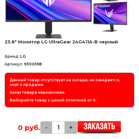
23.8" Монитор LG UltraGear 24G411A-B черный
Бренд:
LG
Артикул:
9300598
Данный товар отсутствует на складе, не ожидается,
снят с продажи.
Заказ товара невозможен.
Выбирайте товар с ценой отличной от 0.
0 руб.
-
+