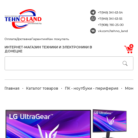
+7(949) 341-63-54
+7(949) 341-63-55
+7(908) 190-25-00
vk.com/tehno_land
Оплата
Доставка
Гарантия
Как покупать
ИНТЕРНЕТ-МАГАЗИН ТЕХНИКИ И ЭЛЕКТРОНИКИ В
ДОНЕЦКЕ
Главная
Каталог товаров
ПК - ноутбуки - периферия
Монит