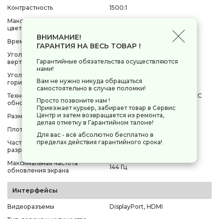
Контрастность
1500:1
Максимальное количество
0.26 млн.
цветов
ВНИМАНИЕ!
Время отклика пикселя (GtG)
5 мс
ГАРАНТИЯ НА ВЕСЬ ТОВАР !
Угол обзора по
178°
Гарантийные обязательства осуществляются
вертикали(градус)
нами!
Угол обзора по
178°
Вам не нужно никуда обращаться
горизонтали(градус)
самостоятельно в случае поломки!
Технология динамического
AMD FreeSync, NVIDIA G-SYNC
Просто позвоните нам !
обновления экрана
Compatible
Приезжает курьер, забирает товар в Сервис
Центр и затем возвращается из ремонта,
Размер пикселя
274 мкм
делая отметку в Гарантийном талоне!
Плотность пикселей
93 ppi
Для вас - всё абсолютно бесплатно в
пределах действия гарантийного срока!
Частота при максимальном
144 Гц
разрешении
Максимальная частота
144 Гц
обновления экрана
Интерфейсы
Видеоразъемы
DisplayPort, HDMI