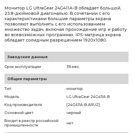
Монитор LG UltraGear 24G411A-B обладает большой,
23.8-дюймовой диагональю. В сочетании с его
характеристиками большие параметры экрана
позволяют выполнять с его использованием
множество задач, включая прохождение игр и работу
во всевозможных программах. IPS-матрица экрана
обладает солидным разрешением 1920x1080.
Заводские данные
Срок эксплуатации
36 мес.
Общие параметры
Тип
монитор
Модель
LG UltraGear 24G411A-B
Код производителя
[24G411A-B.ARUZ]
Основной цвет
черный
Входит в реестр российской
нет
промышленности