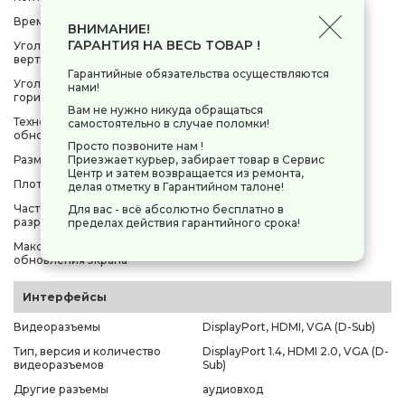
Время отклика пикселя (GtG)
5 мс
ВНИМАНИЕ!
ГАРАНТИЯ НА ВЕСЬ ТОВАР !
Угол обзора по
178°
вертикали(градус)
Гарантийные обязательства осуществляются
Угол обзора по
нами!
178°
горизонтали(градус)
Вам не нужно никуда обращаться
Технология динамического
самостоятельно в случае поломки!
AMD FreeSync
обновления экрана
Просто позвоните нам !
Приезжает курьер, забирает товар в Сервис
Размер пикселя
274 мкм
Центр и затем возвращается из ремонта,
Плотность пикселей
93 ppi
делая отметку в Гарантийном талоне!
Частота при максимальном
Для вас - всё абсолютно бесплатно в
100 Гц
разрешении
пределах действия гарантийного срока!
Максимальная частота
100 Гц
обновления экрана
Интерфейсы
Видеоразъемы
DisplayPort, HDMI, VGA (D-Sub)
Тип, версия и количество
DisplayPort 1.4, HDMI 2.0, VGA (D-
видеоразъемов
Sub)
Другие разъемы
аудиовход