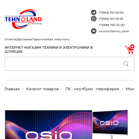
+7(949) 341-63-54
+7(949) 341-63-55
+7(908) 190-25-00
vk.com/tehno_land
Оплата
Доставка
Гарантия
Как покупать
ИНТЕРНЕТ-МАГАЗИН ТЕХНИКИ И ЭЛЕКТРОНИКИ В
ДОНЕЦКЕ
Главная
Каталог товаров
ПК - ноутбуки - периферия
Монит