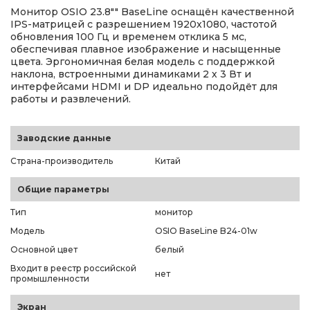
Монитор OSIO 23.8"" BaseLine оснащён качественной
IPS-матрицей с разрешением 1920x1080, частотой
обновления 100 Гц и временем отклика 5 мс,
обеспечивая плавное изображение и насыщенные
цвета. Эргономичная белая модель с поддержкой
наклона, встроенными динамиками 2 х 3 Вт и
интерфейсами HDMI и DP идеально подойдёт для
работы и развлечений.
Заводские данные
Страна-производитель
Китай
Общие параметры
Тип
монитор
Модель
OSIO BaseLine B24-01w
Основной цвет
белый
Входит в реестр российской
нет
промышленности
Экран