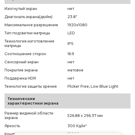
Изогнутый экран
нет
Диагональ экрана(дюйм)
23.8"
Максимальное разрешение
1920x1080
Тип подсветки матрицы
LED
Технология изготовления
IPS
матрицы
Соотношение сторон
16:9
Сенсорный экран
нет
Покрытие экрана
матовое
Поддержка HDR
нет
Технология защиты зрения
Flicker Free, Low Blue Light
Технические
характеристики экрана
Размер видимой области
526.88 x 296.37 мм
экрана
Яркость
300 Кд/м²
Контрастность
1200:1