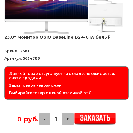
23.8" Монитор OSIO BaseLine B24-01w белый
Бренд:
OSIO
Артикул:
5634788
Данный товар отсутствует на складе, не ожидается,
снят с продажи.
Заказ товара невозможен.
Выбирайте товар с ценой отличной от 0.
0 руб.
-
+