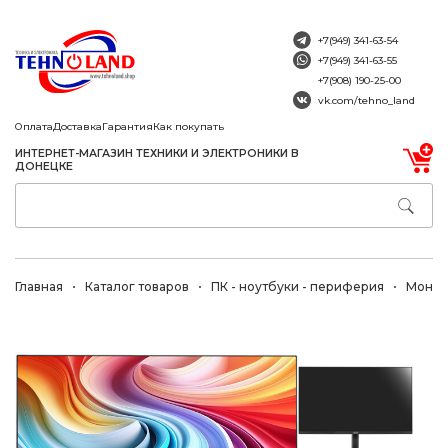
+7(949) 341-63-54
+7(949) 341-63-55
+7(908) 190-25-00
vk.com/tehno_land
Оплата
Доставка
Гарантия
Как покупать
ИНТЕРНЕТ-МАГАЗИН ТЕХНИКИ И ЭЛЕКТРОНИКИ В
ДОНЕЦКЕ
Главная
Каталог товаров
ПК - ноутбуки - периферия
Монит