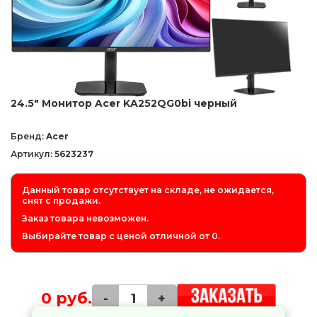
24.5" Монитор Acer KA252QG0bi черный
Бренд:
Acer
Артикул:
5623237
Данный товар отсутствует на складе, не ожидается,
снят с продажи.
Заказ товара невозможен.
Выбирайте товар с ценой отличной от 0.
0 руб.
-
+