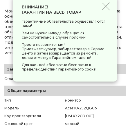
ВНИМАНИЕ!
Монитор Acer KA252QG0bi с диагональю 24,5 дюйма
ГАРАНТИЯ НА ВЕСЬ ТОВАР !
оснащён IPS-матрицей с разрешением Full HD и
обеспечивает яркое изображение с точной
Гарантийные обязательства осуществляются
нами!
цветопередачей и широкими углами обзора. Частота
обновления 120 Гц и время отклика 1 мс делают его
Вам не нужно никуда обращаться
отличным выбором для игр и мультимедийных задач.
самостоятельно в случае поломки!
Подключение к устройствам возможно через
Просто позвоните нам !
интерфейсы HDMI и VGA, что обеспечивает гибкость
Приезжает курьер, забирает товар в Сервис
использования.
Центр и затем возвращается из ремонта,
делая отметку в Гарантийном талоне!
Для вас - всё абсолютно бесплатно в
пределах действия гарантийного срока!
Заводские данные
Страна-производитель
Китай
Общие параметры
Тип
монитор
Модель
Acer KA252QG0bi
Код производителя
[UM.KX2CD.001]
Основной цвет
черный