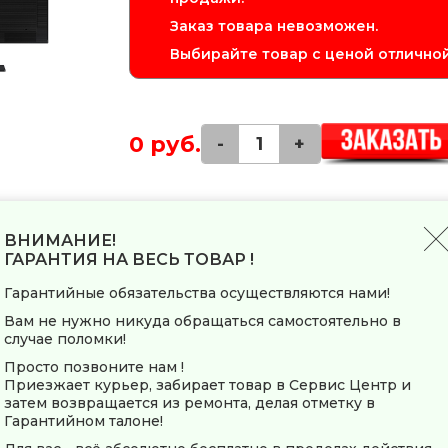
Заказ товара невозможен.
Выбирайте товар с ценой отличной
0 руб.
-
+
Монитор Samsung S3 S30GD S24D300GAI 
матрицей и имеет частоту обновления 10
ВНИМАНИЕ!
- 2 до 21 градуса.
ГАРАНТИЯ НА ВЕСЬ ТОВАР !
Гарантийные обязательства осуществляются нами!
Заводские данные
Вам не нужно никуда обращаться самостоятельно в
Страна-производитель
случае поломки!
Просто позвоните нам !
Общие параметры
Приезжает курьер, забирает товар в Сервис Центр и
затем возвращается из ремонта, делая отметку в
Тип
Гарантийном талоне!
Модель