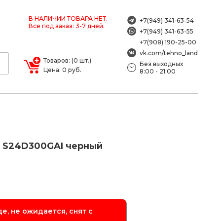
В НАЛИЧИИ ТОВАРА НЕТ.
+7(949) 341-63-54
Все под заказ: 3-7 дней.
+7(949) 341-63-55
+7(908) 190-25-00
vk.com/tehno_land
Товаров: (0 шт.)
Без выходных
Цена: 0 руб.
8:00 - 21:00
D S24D300GAI черный
е, не ожидается, снят с