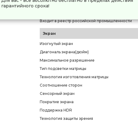
Для вас - всё абсолютно бесплатно в пределах действия
Код производителя
гарантийного срока!
Основной цвет
Входит в реестр российской промышленности
Экран
Изогнутый экран
Диагональ экрана(дюйм)
Максимальное разрешение
Тип подсветки матрицы
Технология изготовления матрицы
Соотношение сторон
Сенсорный экран
Покрытие экрана
Поддержка HDR
Технология защиты зрения