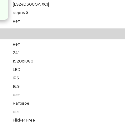
[LS24D300GAIXCI]
черный
нет
нет
24"
1920x1080
LED
IPS
16:9
нет
матовое
нет
Flicker Free