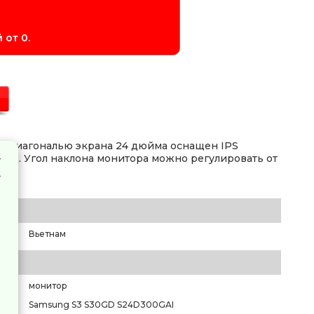
 от 0.
с диагональю экрана 24 дюйма оснащен IPS
0 Гц. Угол наклона монитора можно регулировать от
Вьетнам
монитор
Samsung S3 S30GD S24D300GAI