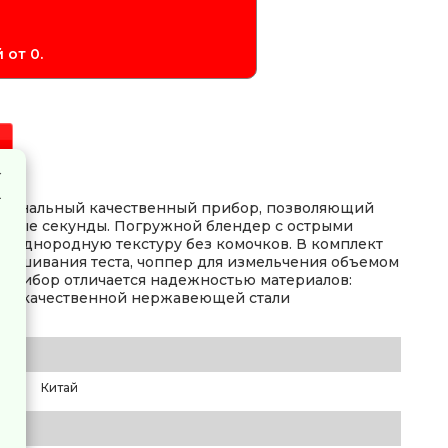
 от 0.
кциональный качественный прибор, позволяющий
таные секунды. Погружной блендер с острыми
 однородную текстуру без комочков. В комплект
амешивания теста, чоппер для измельчения объемом
 Прибор отличается надежностью материалов:
сококачественной нержавеющей стали
Китай