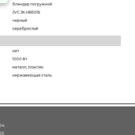
блендер погружной
JVC JK-HB5016
черный
серебристый
нет
1000 Вт
металл, пластик
нержавеющая сталь
54
55