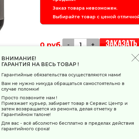
Заказ товара невозможен.
Выбирайте товар с ценой отличной
0 руб.
-
+
ВНИМАНИЕ!
ГАРАНТИЯ НА ВЕСЬ ТОВАР !
Блендер JVC JK-HB5016 – это многофун
смешать или измельчить продукты в счи
Гарантийные обязательства осуществляются нами!
ножами из нержавеющей стали обеспечит
также входят насадки для взбивания и з
Вам не нужно никуда обращаться самостоятельно в
500 мл и мерный стакан объемом 700 мл.
случае поломки!
корпус и ножка прибора сделаны из вы
Просто позвоните нам !
Приезжает курьер, забирает товар в Сервис Центр и
затем возвращается из ремонта, делая отметку в
Заводские данные
Гарантийном талоне!
Страна-производитель
Для вас - всё абсолютно бесплатно в пределах действия
гарантийного срока!
Общие параметры