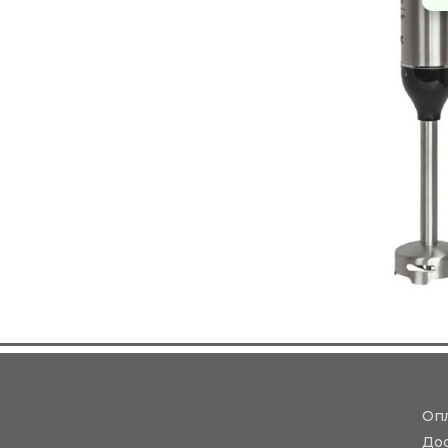
Оп
До