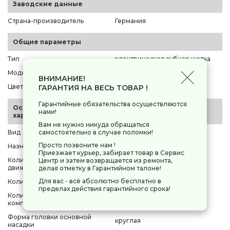
Заводские данные
Страна-производитель
Германия
Общие параметры
Тип
электрическая зубная щетка
Модель
Braun Oral-B iO Series 4
ВНИМАНИЕ!
Цвет корпуса
белый, розовый
ГАРАНТИЯ НА ВЕСЬ ТОВАР !
Гарантийные обязательства осуществляются
Основные
нами!
характеристики
Вам не нужно никуда обращаться
самостоятельно в случае поломки!
Вид
ротационная
Просто позвоните нам !
Назначение
для взрослых
Приезжает курьер, забирает товар в Сервис
Количество направленных
Центр и затем возвращается из ремонта,
10500 в минуту
движений
делая отметку в Гарантийном талоне!
Для вас - всё абсолютно бесплатно в
Количество пульсаций
48000 в минуту
пределах действия гарантийного срока!
Количество насадок в
1 шт
комплекте
Форма головки основной
круглая
насадки