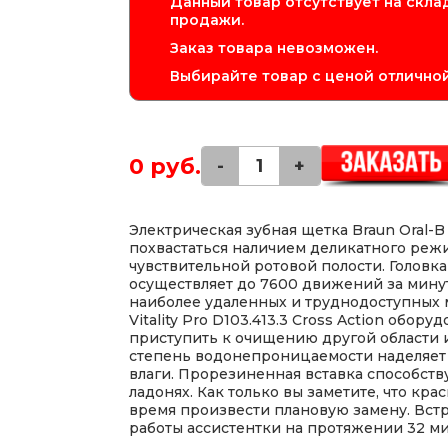
Данный товар отсутствует на склад
продажи.
Заказ товара невозможен.
Выбирайте товар с ценой отличной
0 руб.
-
+
Электрическая зубная щетка Braun Oral-B V
похвастаться наличием деликатного режи
чувствительной ротовой полости. Головк
осуществляет до 7600 движений за минут
наиболее удаленных и труднодоступных м
Vitality Pro D103.413.3 Cross Action обо
приступить к очищению другой области 
степень водонепроницаемости наделяет 
влаги. Прорезиненная вставка способств
ладонях. Как только вы заметите, что кра
время произвести плановую замену. Вст
работы ассистентки на протяжении 32 ми