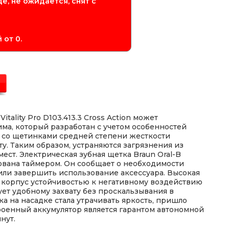
е, не ожидается, снят с
 от 0.
itality Pro D103.413.3 Cross Action может
ма, который разработан с учетом особенностей
а со щетинками средней степени жесткости
у. Таким образом, устраняются загрязнения из
ест. Электрическая зубная щетка Braun Oral-B
рудована таймером. Он сообщает о необходимости
или завершить использование аксессуара. Высокая
корпус устойчивостью к негативному воздействию
ует удобному захвату без проскальзывания в
ска на насадке стала утрачивать яркость, пришло
роенный аккумулятор является гарантом автономной
нут.