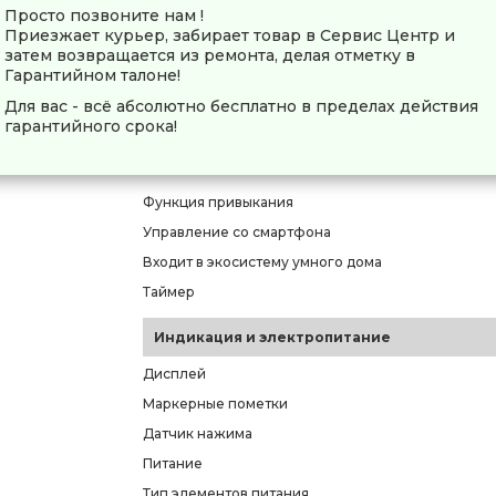
Просто позвоните нам !
Приезжает курьер, забирает товар в Сервис Центр и
Количество режимов работы
затем возвращается из ремонта, делая отметку в
Режим деликатной чистки
Гарантийном талоне!
Режим отбеливания
Для вас - всё абсолютно бесплатно в пределах действия
гарантийного срока!
Режим массажа
Другие режимы
Функция привыкания
Управление со смартфона
Входит в экосистему умного дома
Таймер
Индикация и электропитание
Дисплей
Маркерные пометки
Датчик нажима
Питание
Тип элементов питания