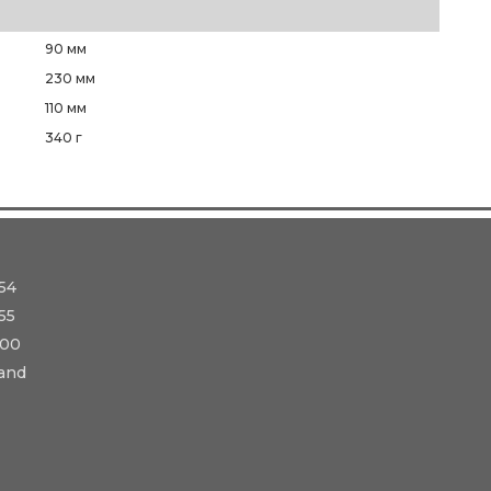
90 мм
230 мм
110 мм
340 г
54
55
-00
and