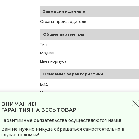
Заводские данные
Страна-производитель
Общие параметры
Тип
Модель
Цвет корпуса
Основные характеристики
Вид
Назначение
Жесткость щетинок
ВНИМАНИЕ!
ГАРАНТИЯ НА ВЕСЬ ТОВАР !
Количество направленных движений
Количество насадок в комплекте
Гарантийные обязательства осуществляются нами!
Форма головки основной насадки
Вам не нужно никуда обращаться самостоятельно в
случае поломки!
Режимы и функции