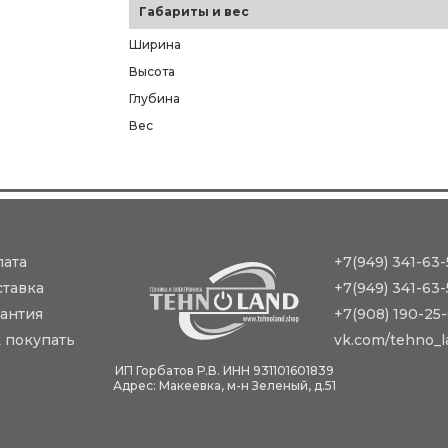
Габариты и вес
Ширина
Высота
Глубина
Вес
лата
+7(949) 341-63-
ставка
+7(949) 341-63-
антия
+7(908) 190-25
 покупать
vk.com/tehno_l
ИП Горбатов Р.В. ИНН 931101601839
Адрес: Макеевка, м-н Зеленый, д.51