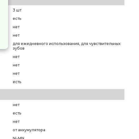
3 шт
есть
нет
нет
для ежедневного использования, для чувствительных
зубов
нет
нет
нет
есть
нет
есть
нет
от аккумулятора
Ni-MN