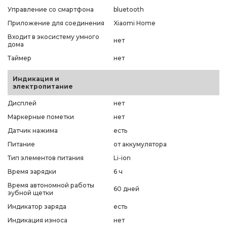
Управление со смартфона
bluetooth
Приложение для соединения
Xiaomi Home
Входит в экосистему умного
нет
дома
Таймер
нет
Индикация и
электропитание
Дисплей
нет
Маркерные пометки
нет
Датчик нажима
есть
Питание
от аккумулятора
Тип элементов питания
Li-ion
Время зарядки
6 ч
Время автономной работы
60 дней
зубной щетки
Индикатор заряда
есть
Индикация износа
нет