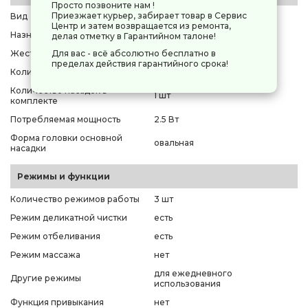
Просто позвоните нам !
Приезжает курьер, забирает товар в Сервис
Вид
ультразвуковая
Центр и затем возвращается из ремонта,
Назначение
для взрослых
делая отметку в Гарантийном талоне!
Для вас - всё абсолютно бесплатно в
Жесткость щетинок
мягкая
пределах действия гарантийного срока!
Количество пульсаций
64000 в минуту
Количество насадок в
1 шт
комплекте
Потребляемая мощность
2.5 Вт
Форма головки основной
овальная
насадки
Режимы и функции
Количество режимов работы
3 шт
Режим деликатной чистки
есть
Режим отбеливания
есть
Режим массажа
нет
для ежедневного
Другие режимы
использования
Функция привыкания
нет