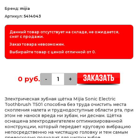
Бренд:
mijia
Артикул:
5414043
Данный товар отсутствует на складе, не ожидается,
снят с продажи.
Заказ товара невозможен.
Выбирайте товар с ценой отличной от 0.
0 руб.
-
+
Электрическая зубная щётка Mijia Sonic Electric
Toothbrush T501 способна без труда очистить места
скопления налета и труднодоступные области рта, при
этом не нанося вреда ни зубам, ни деснам. Щётка
оснащена электродвигателем оптимизированной
конструкции, который передает круговую вибрацию
непосредственно на чистящую головку и тем самым
превосходно подходит для чистки зубов.