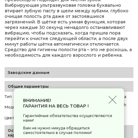
Вибрирующая ультразвуковая головка буквально
втирает зубную пасту в щели между зубами, глубоко
очищая полость рта даже от застоявшихся
загрязнений. В щётке есть умная функция, которая
через каждые 30 секунд ненадолго останавливают
вибрацию, чтобы подсказать, когда пришла пора
перейти к очистке следующей области, а после двух
минут работы щётка автоматически отключается.
Средство для гигиены полости рта – это не роскошь, а
необходимость для каждого взрослого и ребенка.
Заводские данные
Общие параметры
Тип
электрическая зубная щетка
ВНИМАНИЕ!
Mijia Sonic Electric Toothbrush
ГАРАНТИЯ НА ВЕСЬ ТОВАР !
Модель
T501
Гарантийные обязательства осуществляются
Цвет корпуса
белый
нами!
Вам не нужно никуда обращаться
Основные
самостоятельно в случае поломки!
характеристики