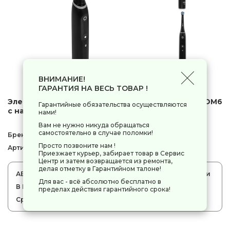
ВНИМАНИЕ!
ГАРАНТИЯ НА ВЕСЬ ТОВАР !
Электрическая зубная щетка Oral-B iO Series 6/iOM6
Гарантийные обязательства осуществляются
с насадками 4шт
нами!
Вам не нужно никуда обращаться
самостоятельно в случае поломки!
Бренд:
Braun Oral-B
Просто позвоните нам !
Артикул:
9288679
Приезжает курьер, забирает товар в Сервис
Центр и затем возвращается из ремонта,
делая отметку в Гарантийном талоне!
АБСОЛЮТНО весь товар находится на складе в России
Для вас - всё абсолютно бесплатно в
В НАЛИЧИИ товара НЕТ, ВСЕ под заказ.
пределах действия гарантийного срока!
Срок доставки: 3-7 календарных дней