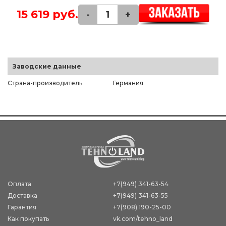
15 619 руб.
-
+
Заводские данные
Страна-производитель
Германия
Оплата
+7(949) 341-63-54
Доставка
+7(949) 341-63-55
Гарантия
+7(908) 190-25-00
Как покупать
vk.com/tehno_land