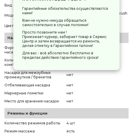
Вид
звуковая
Гарантийные обязательства осуществляются
нами!
Xiaomi Smart Electric Toothbrush
Модель
T302
Вам не нужно никуда обращаться
самостоятельно в случае поломки!
Цвет корпуса
синий
Просто позвоните нам !
Приезжает курьер, забирает товар в Сервис
Насадки
Центр и затем возвращается из ремонта,
делая отметку в Гарантийном талоне!
Форма головки основной
овальная
насадки
Для вас - всё абсолютно бесплатно в
пределах действия гарантийного срока!
Количество насадок в
4 шт
комплекте
Насадка для межзубных
нет
промежутков / брекетов
Отбеливающая насадка
нет
Маркерные пометки
нет
Место для хранения насадок
нет
Режимы и функции
Количество режимов работы
4 шт
Режим массажа
есть