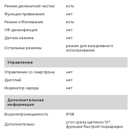
Режим деликатной чистки
есть
Функция привыкания
нет
Режим отбеливания
есть
УФ-дезинфекция
нет
Датчик нажима
нет
режим для ежедневного
Остальные режимы
использования
Управление
Управление со смартфона
нет
Дисплей
нет
Индикатор заряда
нет
Дополнительная
информация
Водонепроницаемость
IPX8
угол среза щетинок 10°,
Дополнительно
функция быстрой подзарядки