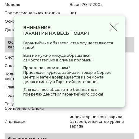
Модель
Braun 70-N1200s
Профессиональная техника
нет
Основной цвет
черный
ВНИМАНИЕ!
Дополнительный цвет
серебристый
ГАРАНТИЯ НА ВЕСЬ ТОВАР !
Основные
Гарантийные обязательства осуществляются
характеристики
нами!
Вам не нужно никуда обращаться
Система бритья
сеточная
самостоятельно в случае поломки!
Способ бритья
влажное/сухое
Просто позвоните нам !
Приезжает курьер, забирает товар в Сервис
Количество бритвенных
3
Центр и затем возвращается из ремонта,
секций
делая отметку в Гарантийном талоне!
Плавающие головки
есть
Для вас - всё абсолютно бесплатно в
пределах действия гарантийного срока!
Подвижный бритвенный блок
есть
Регулировка подвижности
есть
бритвенного блока
индикатор низкого заряда
Индикация
батареи, индикатор уровня
заряда
Функциональные