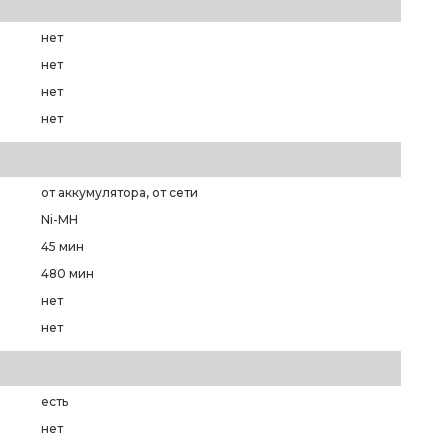
нет
нет
нет
нет
от аккумулятора, от сети
Ni-MH
45 мин
480 мин
нет
нет
есть
нет