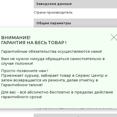
Заводские данные
Страна-производитель
Общие параметры
Тип
ВНИМАНИЕ!
Модель
ГАРАНТИЯ НА ВЕСЬ ТОВАР !
Профессиональная техника
Гарантийные обязательства осуществляются нами!
Основной цвет
Вам не нужно никуда обращаться самостоятельно в
случае поломки!
Основные характеристики
Просто позвоните нам !
Система бритья
Приезжает курьер, забирает товар в Сервис Центр и
Способ бритья
затем возвращается из ремонта, делая отметку в
Гарантийном талоне!
Количество бритвенных секций
Для вас - всё абсолютно бесплатно в пределах действия
Плавающие головки
гарантийного срока!
Подвижный бритвенный блок
Регулировка подвижности бритвенного блока