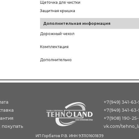
Щеточка для чистки
Защитная крышка
Дополнительная информация
Дорожный чехол
Комплектация
Дополнительно
лата
+7(949) 341-63-
ставка
+7(949) 341-63-
антия
+7(908) 190-25
 покупать
vk.com/tehno_l
ИП Горбатов Р.В. ИНН 931101601839