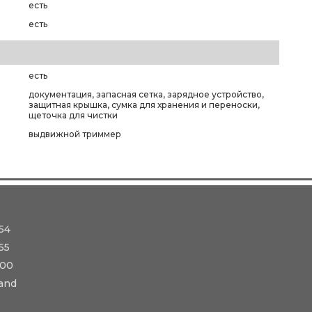
есть
есть
есть
документация, запасная сетка, зарядное устройство,
защитная крышка, сумка для хранения и переноски,
щеточка для чистки
выдвижной триммер
54
55
-00
and