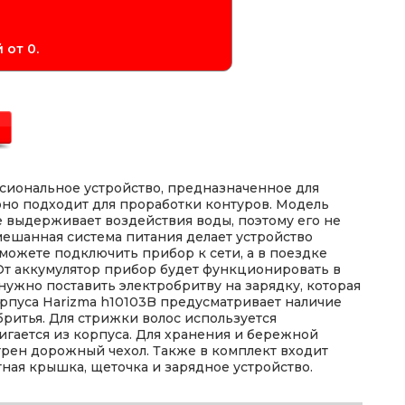
 от 0.
ссиональное устройство, предназначенное для
оно подходит для проработки контуров. Модель
не выдерживает воздействия воды, поэтому его не
мешанная система питания делает устройство
можете подключить прибор к сети, а в поездке
От аккумулятор прибор будет функционировать в
, нужно поставить электробритву на зарядку, которая
орпуса Harizma h10103B предусматривает наличие
бритья. Для стрижки волос используется
гается из корпуса. Для хранения и бережной
рен дорожный чехол. Также в комплект входит
тная крышка, щеточка и зарядное устройство.