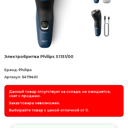
Электробритва Philips S1151/00
Бренд:
Philips
Артикул:
5479401
Данный товар отсутствует на складе, не ожидается,
снят с продажи.
Заказ товара невозможен.
Выбирайте товар с ценой отличной от 0.