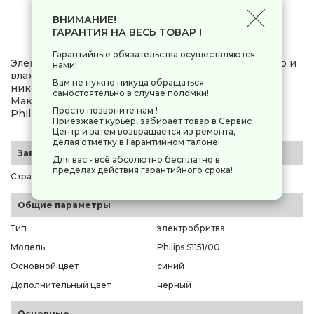
0 руб.
-
+
ВНИМАНИЕ!
ГАРАНТИЯ НА ВЕСЬ ТОВАР !
Гарантийные обязательства осуществляются
Электробритва Philips S1151/00 подходит для сухого и
нами!
влажного бритья. Модель получает питание от
Вам не нужно никуда обращаться
никель-металлогидридного аккумулятора.
самостоятельно в случае поломки!
Максимальное время автономной работы бритвы
Просто позвоните нам !
Philips S1151/00 составляет 40 мин.
Приезжает курьер, забирает товар в Сервис
Центр и затем возвращается из ремонта,
делая отметку в Гарантийном талоне!
Заводские данные
Для вас - всё абсолютно бесплатно в
пределах действия гарантийного срока!
Страна-производитель
Нидерланды, Королевство
Общие параметры
Тип
электробритва
Модель
Philips S1151/00
Основной цвет
синий
Дополнительный цвет
черный
Основные