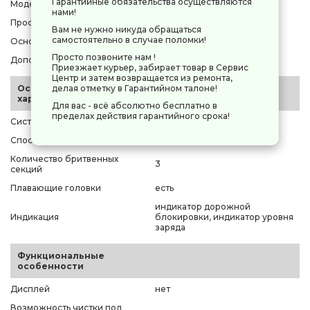
Гарантийные обязательства осуществляются
Модель
Philips S5885/35
нами!
Профессиональная техника
нет
Вам не нужно никуда обращаться
самостоятельно в случае поломки!
Основной цвет
черный
Просто позвоните нам !
Дополнительный цвет
синий
Приезжает курьер, забирает товар в Сервис
Центр и затем возвращается из ремонта,
Основные
делая отметку в Гарантийном талоне!
характеристики
Для вас - всё абсолютно бесплатно в
пределах действия гарантийного срока!
Система бритья
роторная
Способ бритья
влажное/сухое
Количество бритвенных
3
секций
Плавающие головки
есть
индикатор дорожной
Индикация
блокировки, индикатор уровня
заряда
Функциональные
особенности
Дисплей
нет
Возможность чистки под