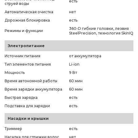
есть
струей воды
Автоматическая очистка
нет
Дорожная блокировка
есть
360-D гибкие головки, лезвия
Режимы и функции
SteelPrecision, технология SkinIQ
Электропитание
Источник питания
от аккумулятора
Тип элементов питания
Li-ion
Мощность
9 Вт
Время автономной работы
60 мин
Время зарядки аккумулятора
60 мин
Быстрая зарядка
есть
Подставка для зарядки
есть
Насадки и крышки
Триммер
есть
Насадка для стрижки волос
нет