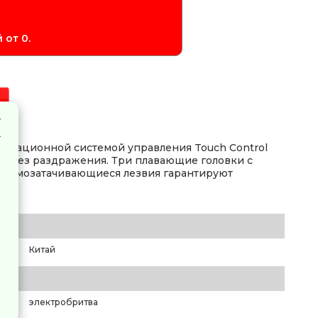
 от 0.
овационной системой управления Touch Control
ья без раздражения. Три плавающие головки с
и самозатачивающиеся лезвия гарантируют
Китай
электробритва