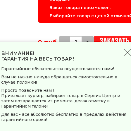
Заказ товара невозможен.
Выбирайте товар с ценой отличной
0 руб.
-
+
ВНИМАНИЕ!
ГАРАНТИЯ НА ВЕСЬ ТОВАР !
РЕДМОНД S4900 — бритва с удобной инн
для комфортного сухого и влажного брит
Гарантийные обязательства осуществляются нами!
технологией повторения контуров лица 
отличный результат.
Вам не нужно никуда обращаться самостоятельно в
случае поломки!
Просто позвоните нам !
Заводские данные
Приезжает курьер, забирает товар в Сервис Центр и
затем возвращается из ремонта, делая отметку в
Страна-производитель
Гарантийном талоне!
Для вас - всё абсолютно бесплатно в пределах действия
Общие параметры
гарантийного срока!
Тип