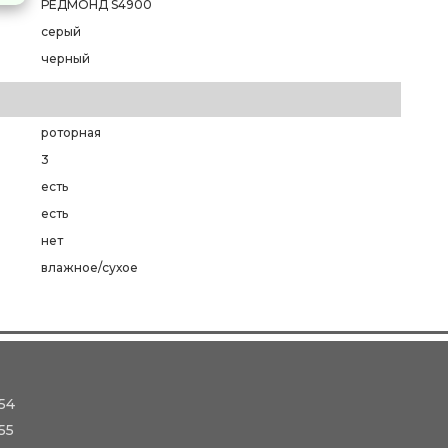
РЕДМОНД S4900
серый
черный
роторная
3
есть
есть
нет
влажное/сухое
54
55