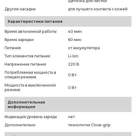
щеточка для чистки
Другие насадки
для лучшего контакта с кожей
Характеристики питания
Время автономной работы
40 мин
Время зарядки
60 мин
Питание
от аккумулятора
Тип элементов питания
Li-Ion
Напряжение питания
220 В
Потребляемая мощность в
0 Вт
спящем режиме
Мощность в выключенном
0 Вт
режиме
Дополнительная
информация
Индикация уровень заряда
нет
Дополнительно
технология Close-grip