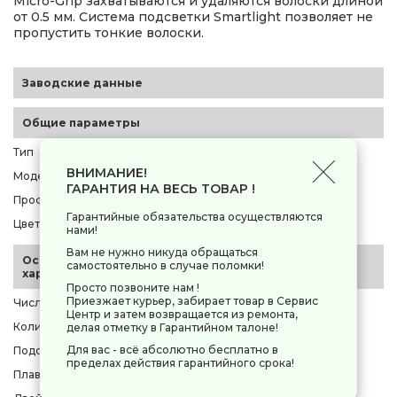
Micro-Grip захватываются и удаляются волоски длиной
от 0.5 мм. Система подсветки Smartlight позволяет не
пропустить тонкие волоски.
Заводские данные
Общие параметры
Тип
эпилятор
ВНИМАНИЕ!
Модель
Braun S5 SE 5-050 Flamingo
ГАРАНТИЯ НА ВЕСЬ ТОВАР !
Профессиональная техника
нет
Гарантийные обязательства осуществляются
Цвет корпуса
белый
нами!
Вам не нужно никуда обращаться
Основные
самостоятельно в случае поломки!
характеристики
Просто позвоните нам !
Приезжает курьер, забирает товар в Сервис
Число скоростей
2
Центр и затем возвращается из ремонта,
Количество пинцетов / дисков
28
делая отметку в Гарантийном талоне!
Для вас - всё абсолютно бесплатно в
Подсветка зоны эпиляции
есть
пределах действия гарантийного срока!
Плавающая головка
нет