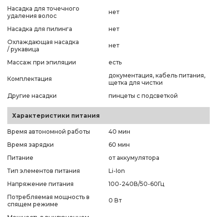
Насадка для точечного
нет
удаления волос
Насадка для пилинга
нет
Охлаждающая насадка
нет
/ рукавица
Массаж при эпиляции
есть
документация, кабель питания,
Комплектация
щетка для чистки
Другие насадки
пинцеты с подсветкой
Характеристики питания
Время автономной работы
40 мин
Время зарядки
60 мин
Питание
от аккумулятора
Тип элементов питания
Li-Ion
Напряжение питания
100-240В/50-60Гц
Потребляемая мощность в
0 Вт
спящем режиме