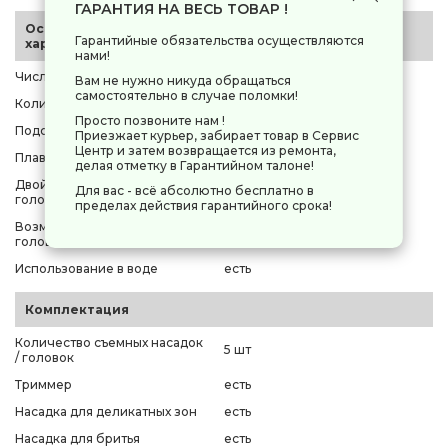
ГАРАНТИЯ НА ВЕСЬ ТОВАР !
Основные
Гарантийные обязательства осуществляются
характеристики
нами!
Число скоростей
2
Вам не нужно никуда обращаться
самостоятельно в случае поломки!
Количество пинцетов / дисков
28
Просто позвоните нам !
Подсветка зоны эпиляции
есть
Приезжает курьер, забирает товар в Сервис
Центр и затем возвращается из ремонта,
Плавающая головка
нет
делая отметку в Гарантийном талоне!
Двойная эпиляционная
Для вас - всё абсолютно бесплатно в
нет
головка
пределах действия гарантийного срока!
Возможность промывки
есть
головки
Использование в воде
есть
Комплектация
Количество съемных насадок
5 шт
/ головок
Триммер
есть
Насадка для деликатных зон
есть
Насадка для бритья
есть