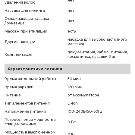
нет
удаления волос
Насадка для пилинга
нет
Охлаждающая насадка
нет
/ рукавица
Массаж при эпиляции
есть
насадка для высокочастотного
Другие насадки
массажа
документация, кабель питания,
Комплектация
косметичка, насадки 3 шт
Характеристики питания
Время автономной работы
50 мин
Время зарядки
120 мин
Питание
от аккумулятора
Тип элементов питания
Li-Ion
Напряжение питания
100-240В/50-60Гц
Потребляемая мощность в
0 Вт
спящем режиме
Мощность в выключенном
0 Вт