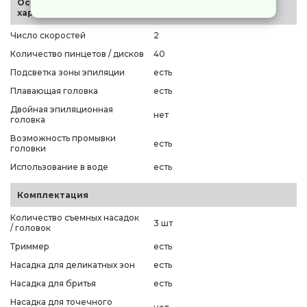
Основные
характеристики
Число скоростей
2
Количество пинцетов / дисков
40
Подсветка зоны эпиляции
есть
Плавающая головка
есть
Двойная эпиляционная
нет
головка
Возможность промывки
есть
головки
Использование в воде
есть
Комплектация
Количество съемных насадок
3 шт
/ головок
Триммер
есть
Насадка для деликатных зон
есть
Насадка для бритья
есть
Насадка для точечного