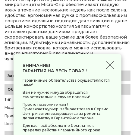
микропинцеты Micro-Grip обеспечивают гладкую
кожу в течение нескольких недель как после салона.
Удобство: эргономичная ручка с противоскользящим
покрытием идеально подходит для эпиляции в душе.
Больше комфорта: технология SensoSmart™ с
интеллектуальным датчиком предлагает
скорректировать ваше усилие для более безопасной
эпиляции. Мультифункциональность: дополнительная
бритвенная головка, которую можно использовать
вместо эпиляторной для деликатных и
чувствительных зон.
ВНИМАНИЕ!
ГАРАНТИЯ НА ВЕСЬ ТОВАР !
Заводские данные
Гарантийные обязательства осуществляются
нами!
Общие параметры
Вам не нужно никуда обращаться
самостоятельно в случае поломки!
Тип
эпилятор
Просто позвоните нам !
Модель
Braun SES 9-011
Приезжает курьер, забирает товар в Сервис
Центр и затем возвращается из ремонта,
Профессиональная техника
нет
делая отметку в Гарантийном талоне!
Цвет корпуса
белый
Для вас - всё абсолютно бесплатно в
пределах действия гарантийного срока!