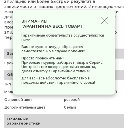
эпиляцию или более быстрый результат в
зависимости от ваших предпочтений. Инновационная
массажная система снижает чувствительность кожи
для более комфортного процесса удаления волос, а
ВНИМАНИЕ!
аксессуар для начинающих помогает удерживать
ГАРАНТИЯ НА ВЕСЬ ТОВАР !
прибор в правильном положении для легкой
эпиляции и максимальной эффективности с самого
Гарантийные обязательства осуществляются
первого сеанса.
нами!
Вам не нужно никуда обращаться
самостоятельно в случае поломки!
Заводские данные
Просто позвоните нам !
Приезжает курьер, забирает товар в Сервис
Срок эксплуатации
120 мес.
Центр и затем возвращается из ремонта,
делая отметку в Гарантийном талоне!
Общие параметры
Для вас - всё абсолютно бесплатно в
пределах действия гарантийного срока!
Тип
эпилятор
Модель
Rowenta Easy Touch EP1120F1
Основной цвет
розовый
Дополнительный цвет
белый
Основные
характеристики