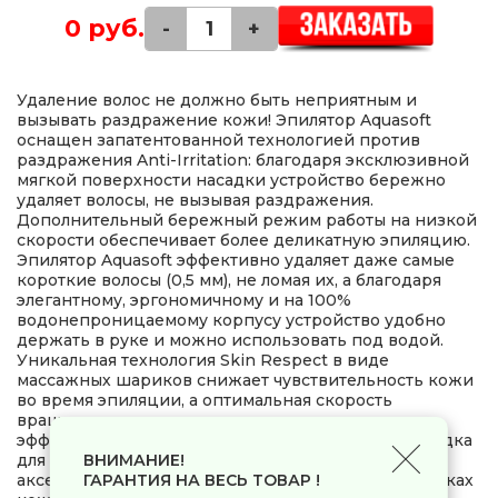
0 руб.
-
+
Удаление волос не должно быть неприятным и
вызывать раздражение кожи! Эпилятор Aquasoft
оснащен запатентованной технологией против
раздражения Anti-Irritation: благодаря эксклюзивной
мягкой поверхности насадки устройство бережно
удаляет волосы, не вызывая раздражения.
Дополнительный бережный режим работы на низкой
скорости обеспечивает более деликатную эпиляцию.
Эпилятор Aquasoft эффективно удаляет даже самые
короткие волосы (0,5 мм), не ломая их, а благодаря
элегантному, эргономичному и на 100%
водонепроницаемому корпусу устройство удобно
держать в руке и можно использовать под водой.
Уникальная технология Skin Respect в виде
массажных шариков снижает чувствительность кожи
во время эпиляции, а оптимальная скорость
вращения насадки позволяет повысить
эффективность эпиляции. В комплект входят насадка
для бритья и насадка для зоны бикини, а также
ВНИМАНИЕ!
аксессуары для эпиляции на чувствительных участках
ГАРАНТИЯ НА ВЕСЬ ТОВАР !