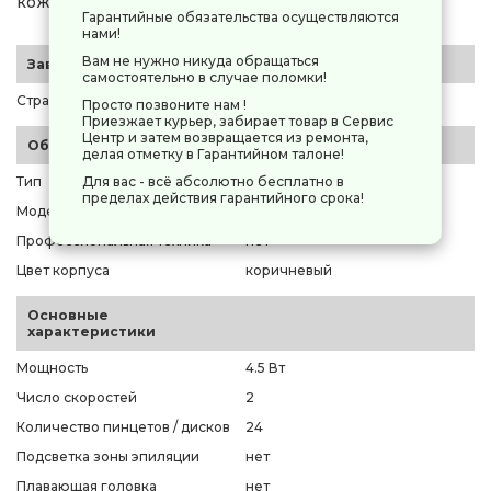
кожи и для более точного удаления волос.
Гарантийные обязательства осуществляются
нами!
Вам не нужно никуда обращаться
Заводские данные
самостоятельно в случае поломки!
Страна-производитель
Франция
Просто позвоните нам !
Приезжает курьер, забирает товар в Сервис
Центр и затем возвращается из ремонта,
Общие параметры
делая отметку в Гарантийном талоне!
Тип
эпилятор
Для вас - всё абсолютно бесплатно в
пределах действия гарантийного срока!
Модель
Rowenta EP4930F0
Профессиональная техника
нет
Цвет корпуса
коричневый
Основные
характеристики
Мощность
4.5 Вт
Число скоростей
2
Количество пинцетов / дисков
24
Подсветка зоны эпиляции
нет
Плавающая головка
нет