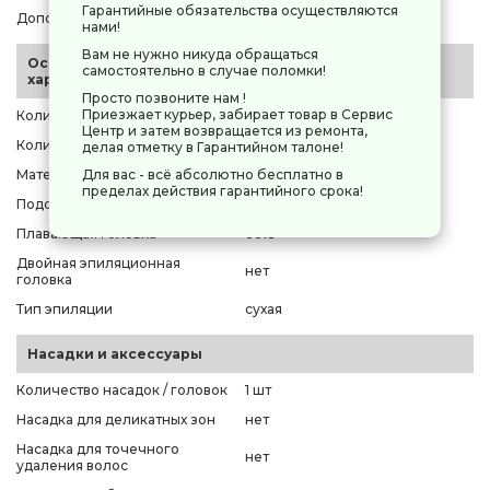
Гарантийные обязательства осуществляются
Дополнительный цвет
черный
нами!
Вам не нужно никуда обращаться
Основные
самостоятельно в случае поломки!
характеристики
Просто позвоните нам !
Приезжает курьер, забирает товар в Сервис
Количество режимов
2
Центр и затем возвращается из ремонта,
Количество пинцетов / дисков
24
делая отметку в Гарантийном талоне!
Для вас - всё абсолютно бесплатно в
Материал пинцетов
нержавеющая сталь
пределах действия гарантийного срока!
Подсветка зоны эпиляции
есть
Плавающая головка
есть
Двойная эпиляционная
нет
головка
Тип эпиляции
сухая
Насадки и аксессуары
Количество насадок / головок
1 шт
Насадка для деликатных зон
нет
Насадка для точечного
нет
удаления волос