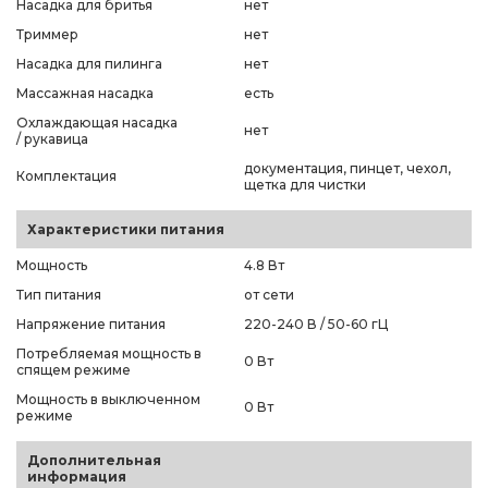
Насадка для бритья
нет
Триммер
нет
Насадка для пилинга
нет
Массажная насадка
есть
Охлаждающая насадка
нет
/ рукавица
документация, пинцет, чехол,
Комплектация
щетка для чистки
Характеристики питания
Мощность
4.8 Вт
Тип питания
от сети
Напряжение питания
220-240 В / 50-60 гЦ
Потребляемая мощность в
0 Вт
спящем режиме
Мощность в выключенном
0 Вт
режиме
Дополнительная
информация