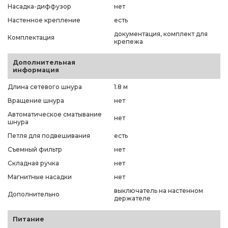
Насадка-диффузор
нет
Настенное крепление
есть
документация, комплект для
Комплектация
крепежа
Дополнительная
информация
Длина сетевого шнура
1.8 м
Вращение шнура
нет
Автоматическое сматывание
нет
шнура
Петля для подвешивания
есть
Съемный фильтр
нет
Складная ручка
нет
Магнитные насадки
нет
выключатель на настенном
Дополнительно
держателе
Питание