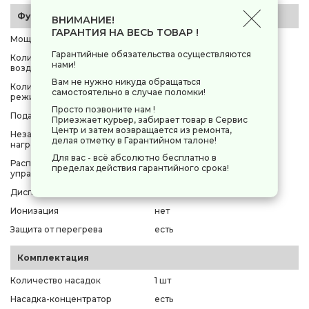
Функции и управление
ВНИМАНИЕ!
ГАРАНТИЯ НА ВЕСЬ ТОВАР !
Мощность
2000 Вт
Гарантийные обязательства осуществляются
Количество скоростей
2
нами!
воздушного потока
Вам не нужно никуда обращаться
Количество температурных
3
самостоятельно в случае поломки!
режимов
Просто позвоните нам !
Подача холодного воздуха
есть
Приезжает курьер, забирает товар в Сервис
Центр и затем возвращается из ремонта,
Независимая регулировка
нет
делая отметку в Гарантийном талоне!
нагрева и воздушного потока
Для вас - всё абсолютно бесплатно в
Расположение кнопок
пределах действия гарантийного срока!
спереди
управления
Дисплей
нет
Ионизация
нет
Защита от перегрева
есть
Комплектация
Количество насадок
1 шт
Насадка-концентратор
есть