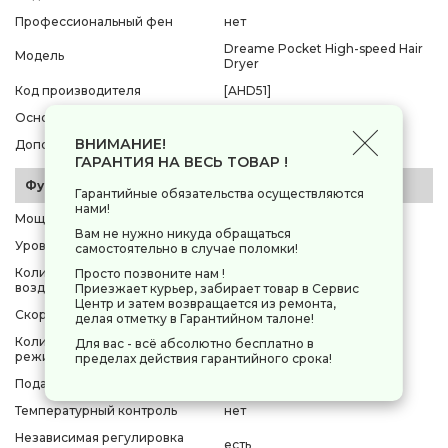
Профессиональный фен
нет
Dreame Pocket High-speed Hair
Модель
Dryer
Код производителя
[AHD51]
Основной цвет
серый
ВНИМАНИЕ!
Дополнительный цвет
нет
ГАРАНТИЯ НА ВЕСЬ ТОВАР !
Функции и управление
Гарантийные обязательства осуществляются
нами!
Мощность
1300 Вт
Вам не нужно никуда обращаться
Уровень шума
57.9 дБ
самостоятельно в случае поломки!
Количество скоростей
Просто позвоните нам !
2
воздушного потока
Приезжает курьер, забирает товар в Сервис
Центр и затем возвращается из ремонта,
Скорость воздушного потока
252 км/ч
делая отметку в Гарантийном талоне!
Количество температурных
Для вас - всё абсолютно бесплатно в
4
режимов
пределах действия гарантийного срока!
Подача холодного воздуха
есть
Температурный контроль
нет
Независимая регулировка
есть