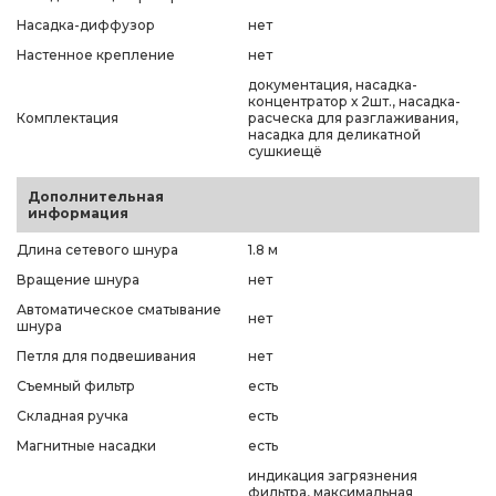
Насадка-диффузор
нет
Настенное крепление
нет
документация, насадка-
концентратор х 2шт., насадка-
Комплектация
расческа для разглаживания,
насадка для деликатной
сушкиещё
Дополнительная
информация
Длина сетевого шнура
1.8 м
Вращение шнура
нет
Автоматическое сматывание
нет
шнура
Петля для подвешивания
нет
Съемный фильтр
есть
Складная ручка
есть
Магнитные насадки
есть
индикация загрязнения
фильтра, максимальная