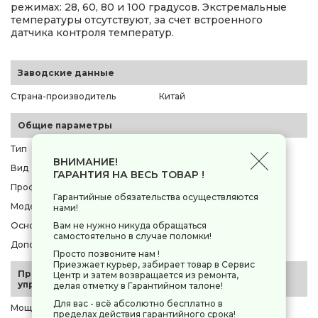
режимах: 28, 60, 80 и 100 градусов. Экстремальные
температуры отсутствуют, за счет встроенного
датчика контроля температур.
Заводские данные
Страна-производитель
Китай
Общие параметры
Тип
фен
ВНИМАНИЕ!
Вид
компактный
ГАРАНТИЯ НА ВЕСЬ ТОВАР !
Профессиональный фен
есть
Гарантийные обязательства осуществляются
Модель
Dyson Supersonic HD15
нами!
Вам не нужно никуда обращаться
Основной цвет
золотистый
самостоятельно в случае поломки!
Дополнительный цвет
серебристый
Просто позвоните нам !
Приезжает курьер, забирает товар в Сервис
Производительность и
Центр и затем возвращается из ремонта,
управление
делая отметку в Гарантийном талоне!
Для вас - всё абсолютно бесплатно в
Мощность
1600 Вт
пределах действия гарантийного срока!