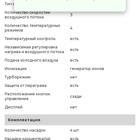
Тип мотора
EC (BLDC)
Количество скоростей
3
воздушного потока
Количество температурных
4
режимов
Температурный контроль
есть
Независимая регулировка
есть
нагрева и воздушного потока
Подача холодного воздуха
есть
Ионизация
генератор ионов
Турборежим
нет
Защита от перегрева
есть
Расположение кнопок
сзади
управления
Дисплей
нет
Комплектация
Количество насадок
4 шт
Насадка-концентратор
есть