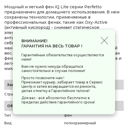
Мощный и легкий фен iQ Lite серии Perfetto
предназначен для домашнего использования. В нем
сохранены технологии, применяемые в
профессиональных фенах, такие как Oxy-Active
(активный кислород) - снимает статическое
электричество и оказывает мощный
антибактериальный эффект. Этот фен объединил в
ВНИМАНИЕ!
себе надежность традиционного фена, его
ГАРАНТИЯ НА ВЕСЬ ТОВАР !
максимальную производительность и облегченный
вес. Фен iQ Light легкий как смартфон и мощный как
Гарантийные обязательства осуществляются
фен стандартного размера. Для большего комфорта и
нами!
легкой очистки фен оснащен съемным двойным
Вам не нужно никуда обращаться
микроперфорированным фильтром.
самостоятельно в случае поломки!
Просто позвоните нам !
Приезжает курьер, забирает товар в Сервис
Заводские данные
Центр и затем возвращается из ремонта,
делая отметку в Гарантийном талоне!
Страна-производитель
Китай
Для вас - всё абсолютно бесплатно в
пределах действия гарантийного срока!
Общие параметры
Тип
фен
Вид
полноразмерный