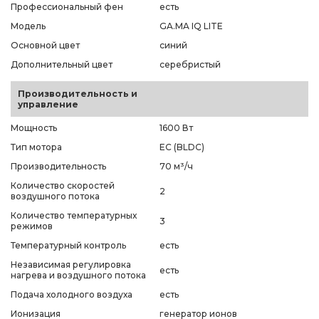
Профессиональный фен
есть
Модель
GA.MA IQ LITE
Основной цвет
синий
Дополнительный цвет
серебристый
Производительность и
управление
Мощность
1600 Вт
Тип мотора
EC (BLDC)
Производительность
70 м³/ч
Количество скоростей
2
воздушного потока
Количество температурных
3
режимов
Температурный контроль
есть
Независимая регулировка
есть
нагрева и воздушного потока
Подача холодного воздуха
есть
Ионизация
генератор ионов