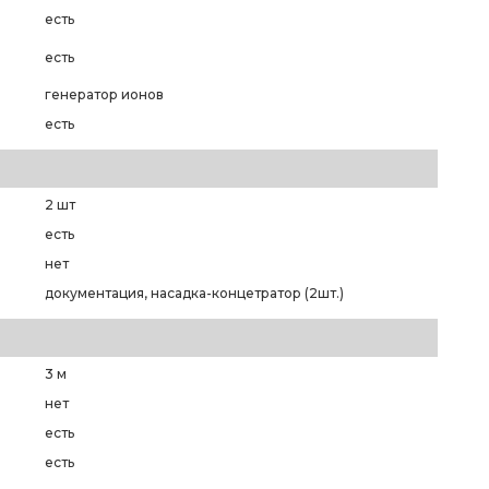
есть
есть
генератор ионов
есть
2 шт
есть
нет
документация, насадка-концетратор (2шт.)
3 м
нет
есть
есть