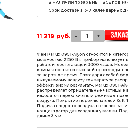
В НАЛИЧИИ товара НЕТ, ВСЕ под зак
Срок доставки: 3-7 календарных д
11 219 руб.
-
+
Фен Parlux 0901-Alyon относится к кате
мощностью 2250 Вт, прибор использует 
работой, достигающей 3000 часов. Моде
компактностью и высокой производитель
за короткое время. Благодаря особой фо
выдуваемому воздуху температура распре
эффективному результату. Parlux 0901-A
распределяет отрицательные частицы в в
находятся переключатели режимов, позв
воздуха. Покрытие переключателей Soft 
Подача холодного воздуха позволит зафи
концентратор для создания укладки. По
длиной 3 м.