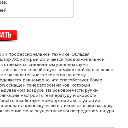
аз.
ней
гории профессиональной технике. Обладая
мотор АС, который отличается продолжительной
ль отличается сниженным уровнем шума,
ностью, что способствует комфортной сушке волос
рме нагревательного элемента по всему
деляется равномерно, что способствует более
lyon оснащен генератором ионов, который
ыдуваемом воздухе. На боковой части ручки
оляющие настроить температуру и скорость
Touch способствует комфортной эксплуатации.
ксировать прическу, если вы использовали насадку-
дключение фена осуществляется посредством шнура