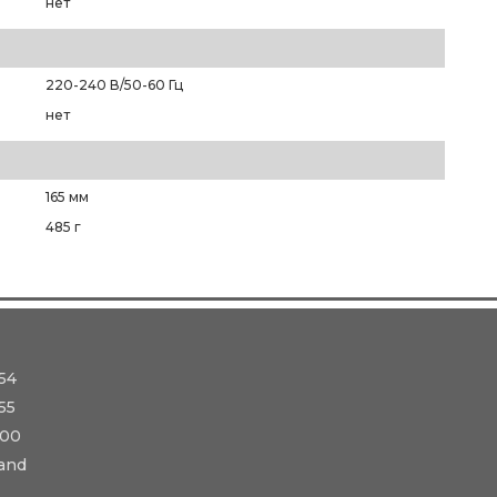
нет
220-240 В/50-60 Гц
нет
165 мм
485 г
54
55
-00
and