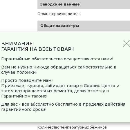
Заводские данные
Страна-производитель
Общие параметры
Тип
ВНИМАНИЕ!
Вид
ГАРАНТИЯ НА ВЕСЬ ТОВАР !
Профессиональный фен
Гарантийные обязательства осуществляются нами!
Модель
Вам не нужно никуда обращаться самостоятельно в
Основной цвет
случае поломки!
Дополнительный цвет
Просто позвоните нам !
Приезжает курьер, забирает товар в Сервис Центр и
Функции и управление
затем возвращается из ремонта, делая отметку в
Гарантийном талоне!
Мощность
Для вас - всё абсолютно бесплатно в пределах действия
Тип мотора
гарантийного срока!
Производительность
Количество скоростей воздушного потока
Количество температурных режимов