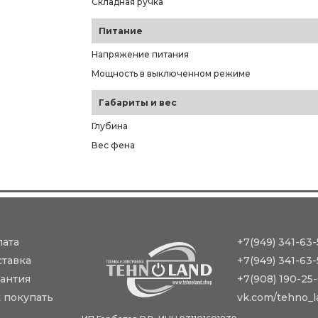
Складная ручка
Питание
Напряжение питания
Мощность в выключенном режиме
Габариты и вес
Глубина
Вес фена
лата
+7(949) 341-63-
ставка
+7(949) 341-63-
антия
+7(908) 190-25
 покупать
vk.com/tehno_l