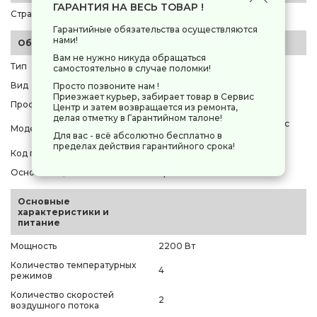
ГАРАНТИЯ НА ВЕСЬ ТОВАР !
Страна-производитель
Италия
Гарантийные обязательства осуществляются
нами!
Общие параметры
Вам не нужно никуда обращаться
Тип
фен
самостоятельно в случае поломки!
Вид
полноразмерный
Просто позвоните нам !
Приезжает курьер, забирает товар в Сервис
Профессиональный фен
да
Центр и затем возвращается из ремонта,
делая отметку в Гарантийном талоне!
Parlux Advance Light Ceramic
Модель
Ionic
Для вас - всё абсолютно бесплатно в
пределах действия гарантийного срока!
Код производителя
[0901-Adv red]
Основной цвет
красный
Основные
характеристики и
питание
Мощность
2200 Вт
Количество температурных
4
режимов
Количество скоростей
2
воздушного потока