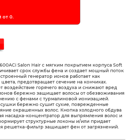
 от 0.
0AСi Salon Hair с мягким покрытием корпуса Soft
ичивает срок службы фена и создает мощный поток
 Встроенный генератор ионов работает как
ь цвета, предотвращает сечение на кончиках.
 воздействие горячего воздуха и снижают вред
 ионов бережно защищает волосы от обезвоживания
внению с фенами с турмалиновой ионизацией.
 сушки бережно сушит сухие, поврежденные
ияние окрашенных волос. Кнопка холодного обдува
зкая насадка-концентратор для выпрямления волос и
формирует структурные локоны и/или придает
я решетка-фильтр защищает фен от загрязнений.