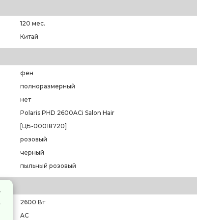
120 мес.
Китай
фен
полноразмерный
нет
Polaris PHD 2600AСi Salon Hair
[ЦБ-00018720]
розовый
черный
пыльный розовый
2600 Вт
AC