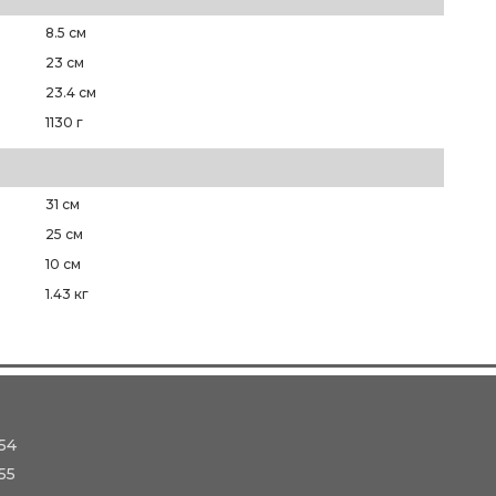
8.5 см
23 см
23.4 см
1130 г
31 см
25 см
10 см
1.43 кг
54
55