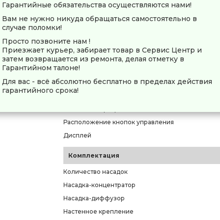
Гарантийные обязательства осуществляются нами!
Количество скоростей воздушного потока
Вам не нужно никуда обращаться самостоятельно в
Количество температурных режимов
случае поломки!
Температурный контроль
Просто позвоните нам !
Независимая регулировка нагрева и воздушного
Приезжает курьер, забирает товар в Сервис Центр и
потока
затем возвращается из ремонта, делая отметку в
Гарантийном талоне!
Подача холодного воздуха
Для вас - всё абсолютно бесплатно в пределах действия
Ионизация
гарантийного срока!
Турборежим
Защита от перегрева
Расположение кнопок управления
Дисплей
Комплектация
Количество насадок
Насадка-концентратор
Насадка-диффузор
Настенное крепление