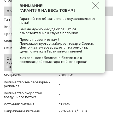
Страна-производитель
Китай
ВНИМАНИЕ!
ГАРАНТИЯ НА ВЕСЬ ТОВАР !
Общие параметры
Гарантийные обязательства осуществляются
Тип
фен
нами!
Вид
полноразмерный
Вам не нужно никуда обращаться
самостоятельно в случае поломки!
Профессиональный фен
да
Просто позвоните нам !
Модель
Redmond RF-535
Приезжает курьер, забирает товар в Сервис
Центр и затем возвращается из ремонта,
Основной цвет
серый
делая отметку в Гарантийном талоне!
Для вас - всё абсолютно бесплатно в
Основные
пределах действия гарантийного срока!
характеристики и
питание
Мощность
2000 Вт
Количество температурных
2
режимов
Количество скоростей
3
воздушного потока
Источник питания
от сети
Напряжение питания
220-240 В / 50 Гц