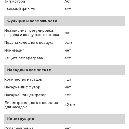
Тип мотора
AC
Съемный фильтр
есть
Функции и возможности
Независимая регулировка
нет
нагрева и воздушного потока
Подача холодного воздуха
есть
Ионизация
нет
Защита от перегрева
есть
Насадки в комплекте
Количество насадок
1 шт
Насадка-диффузор
нет
Насадка-концентратор
есть
Диаметр входного отверстия
42 мм
для насадок
Конструкция
Складная ручка
нет