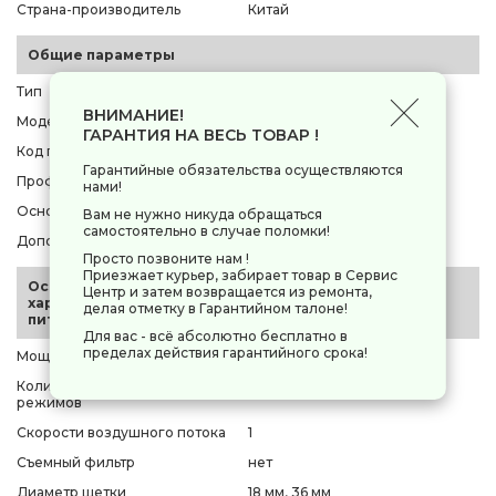
Страна-производитель
Китай
Общие параметры
Тип
фен-щетка
ВНИМАНИЕ!
Модель
Braun AS 330
ГАРАНТИЯ НА ВЕСЬ ТОВАР !
Код производителя
[Б0005417]
Гарантийные обязательства осуществляются
Профессиональная техника
нет
нами!
Основной цвет
черный
Вам не нужно никуда обращаться
самостоятельно в случае поломки!
Дополнительный цвет
серый
Просто позвоните нам !
Приезжает курьер, забирает товар в Сервис
Основные
Центр и затем возвращается из ремонта,
характеристики и
делая отметку в Гарантийном талоне!
питание
Для вас - всё абсолютно бесплатно в
пределах действия гарантийного срока!
Мощность
400 Вт
Количество температурных
2
режимов
Скорости воздушного потока
1
Съемный фильтр
нет
Диаметр щетки
18 мм, 36 мм