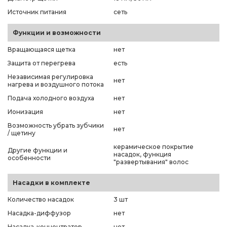
Источник питания
сеть
Функции и возможности
Вращающаяся щетка
нет
Защита от перегрева
есть
Независимая регулировка
нет
нагрева и воздушного потока
Подача холодного воздуха
нет
Ионизация
нет
Возможность убрать зубчики
нет
/ щетину
керамическое покрытие
Другие функции и
насадок, функция
особенности
"развертывания" волос
Насадки в комплекте
Количество насадок
3 шт
Насадка-диффузор
нет
Насадка-концентратор
нет