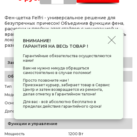
Фен-щетка Felfri - универсальное решение для
безупречных причесок! Объединив функции фена,
расчески и плойки, этот стайлер с ионизацией и
вращающейся насадкой позволит легко уклaдывать
локоны и делать завивку. Экспериментируйте с
ВНИМАНИЕ!
разными стилями каждый день!
ГАРАНТИЯ НА ВЕСЬ ТОВАР !
Гарантийные обязательства осуществляются
нами!
Заводские данные
Вам не нужно никуда обращаться
самостоятельно в случае поломки!
Общие параметры
Просто позвоните нам !
Приезжает курьер, забирает товар в Сервис
Тип
фен-щетка
Центр и затем возвращается из ремонта,
делая отметку в Гарантийном талоне!
Модель
Felfri HS05
Для вас - всё абсолютно бесплатно в
Основной цвет
черный
пределах действия гарантийного срока!
Дополнительный цвет
серебристый
Функции и управление
Мощность
1200 Вт