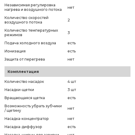
Независимая регулировка
нет
нагрева и воздушного потока
Количество скоростей
2
воздушного потока
Количество температурных
3
режимов
Подача холодного воздуха
есть
Ионизация
есть
Защита от перегрева
нет
Комплектация
Количество насадок
4 шт
Насадки-щетки
3 шт
Вращающаяся щетка
есть
Возможность убрать зубчики
нет
/ щетину
Насадка-концентратор
нет
Насадка-диффузор
есть
Насадка-щипцы для завивки
нет