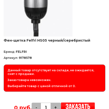
Фен-щетка Felfri HS05 черный/серебристый
Бренд:
FELFRI
Артикул:
9178578
Данный товар отсутствует на складе, не ожидается,
снят с продажи.
Заказ товара невозможен.
Выбирайте товар с ценой отличной от 0.
0 руб.
-
+