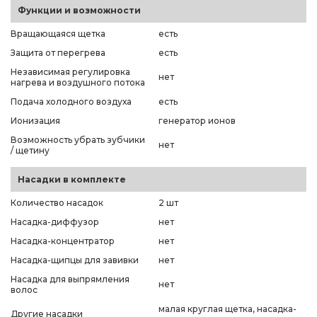
Функции и возможности
Вращающаяся щетка
есть
Защита от перегрева
есть
Независимая регулировка
нет
нагрева и воздушного потока
Подача холодного воздуха
есть
Ионизация
генератор ионов
Возможность убрать зубчики
нет
/ щетину
Насадки в комплекте
Количество насадок
2 шт
Насадка-диффузор
нет
Насадка-концентратор
нет
Насадка-щипцы для завивки
нет
Насадка для выпрямления
нет
волос
малая круглая щетка, насадка-
Другие насадки