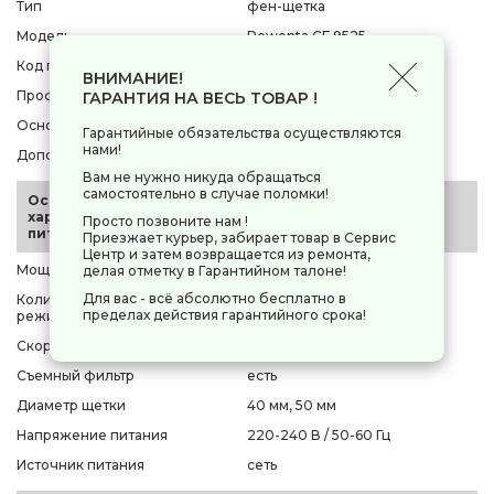
Тип
фен-щетка
Модель
Rowenta CF 9525
Код производителя
[CF9525]
ВНИМАНИЕ!
Профессиональная техника
нет
ГАРАНТИЯ НА ВЕСЬ ТОВАР !
Основной цвет
черный
Гарантийные обязательства осуществляются
нами!
Дополнительный цвет
фиолетовый
Вам не нужно никуда обращаться
самостоятельно в случае поломки!
Основные
характеристики и
Просто позвоните нам !
питание
Приезжает курьер, забирает товар в Сервис
Центр и затем возвращается из ремонта,
Мощность
1000 Вт
делая отметку в Гарантийном талоне!
Для вас - всё абсолютно бесплатно в
Количество температурных
3
пределах действия гарантийного срока!
режимов
Скорости воздушного потока
2
Съемный фильтр
есть
Диаметр щетки
40 мм, 50 мм
Напряжение питания
220-240 В / 50-60 Гц
Источник питания
сеть