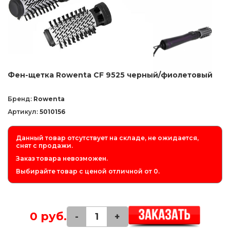
Фен-щетка Rowenta CF 9525 черный/фиолетовый
Бренд:
Rowenta
Артикул:
5010156
Данный товар отсутствует на складе, не ожидается,
снят с продажи.
Заказ товара невозможен.
Выбирайте товар с ценой отличной от 0.
0 руб.
-
+