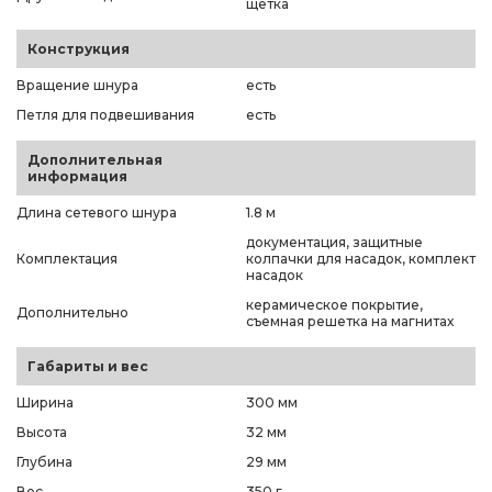
щетка
Конструкция
Вращение шнура
есть
Петля для подвешивания
есть
Дополнительная
информация
Длина сетевого шнура
1.8 м
документация, защитные
Комплектация
колпачки для насадок, комплект
насадок
керамическое покрытие,
Дополнительно
съемная решетка на магнитах
Габариты и вес
Ширина
300 мм
Высота
32 мм
Глубина
29 мм
Вес
350 г