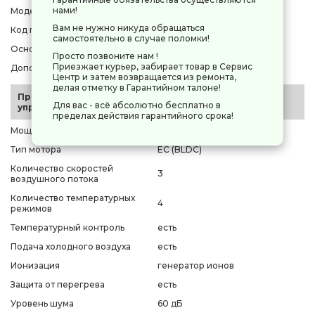
нами!
Модель
TROUVER Shine 20
Вам не нужно никуда обращаться
Код производителя
[AMSH20]
самостоятельно в случае поломки!
Основной цвет
серебристый
Просто позвоните нам !
Приезжает курьер, забирает товар в Сервис
Дополнительный цвет
нет
Центр и затем возвращается из ремонта,
делая отметку в Гарантийном талоне!
Производительность и
Для вас - всё абсолютно бесплатно в
управление
пределах действия гарантийного срока!
Мощность
1800 Вт
Тип мотора
EC (BLDC)
Количество скоростей
3
воздушного потока
Количество температурных
4
режимов
Температурный контроль
есть
Подача холодного воздуха
есть
Ионизация
генератор ионов
Защита от перегрева
есть
Уровень шума
60 дБ