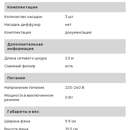
Комплектация
Количество насадок
3 шт
Насадка-диффузор
нет
Комплектация
документация
Дополнительная
информация
Длина сетевого шнура
2.5 м
Съемный фильтр
есть
Питание
Напряжение питания
220-240 В
Мощность в выключенном
0 Вт
режиме
Габариты и вес
Ширина фена
9.9 см
Высота фена
25.5 см