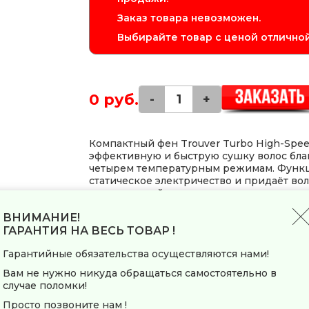
Заказ товара невозможен.
Выбирайте товар с ценой отличной
0 руб.
-
+
Компактный фен Trouver Turbo High-Spee
эффективную и быструю сушку волос бла
четырем температурным режимам. Функц
статическое электричество и придаёт во
регулировкой нагрева и воздушного пото
параметры сушки в зависимости от типа в
ВНИМАНИЕ!
ГАРАНТИЯ НА ВЕСЬ ТОВАР !
Заводские данные
Гарантийные обязательства осуществляются нами!
Страна-производитель
Вам не нужно никуда обращаться самостоятельно в
случае поломки!
Общие параметры
Просто позвоните нам !