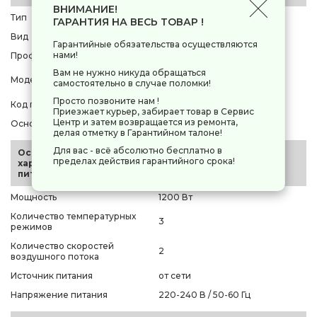
ВНИМАНИЕ!
Тип
фен
ГАРАНТИЯ НА ВЕСЬ ТОВАР !
Вид
с настенным креплением
Гарантийные обязательства осуществляются
нами!
Профессиональный фен
нет
Вам не нужно никуда обращаться
Valera Hospitality Premium
Модель
самостоятельно в случае поломки!
Protect 1200 Shaver
Просто позвоните нам !
Код производителя
[533.03/044.06 White]
Приезжает курьер, забирает товар в Сервис
Центр и затем возвращается из ремонта,
Основной цвет
белый
делая отметку в Гарантийном талоне!
Для вас - всё абсолютно бесплатно в
Основные
пределах действия гарантийного срока!
характеристики и
питание
Мощность
1200 Вт
Количество температурных
3
режимов
Количество скоростей
2
воздушного потока
Источник питания
от сети
Напряжение питания
220-240 В / 50-60 Гц