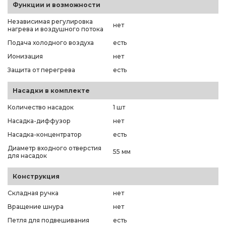
Функции и возможности
Независимая регулировка
нет
нагрева и воздушного потока
Подача холодного воздуха
есть
Ионизация
нет
Защита от перегрева
есть
Насадки в комплекте
Количество насадок
1 шт
Насадка-диффузор
нет
Насадка-концентратор
есть
Диаметр входного отверстия
55 мм
для насадок
Конструкция
Складная ручка
нет
Вращение шнура
нет
Петля для подвешивания
есть