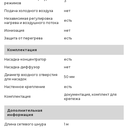
3
режимов
Подача холодного воздуха
нет
Независимая регулировка
есть
нагрева и воздушного потока
Ионизация
нет
Защита от перегрева
есть
Комплектация
Насадка-концентратор
есть
Насадка-диффузор
нет
Диаметр входного отверстия
50 мм
для насадок
Настенное крепление
есть
документация, комплект для
Комплектация
крепежа
Дополнительная
информация
Длина сетевого шнура
1 м