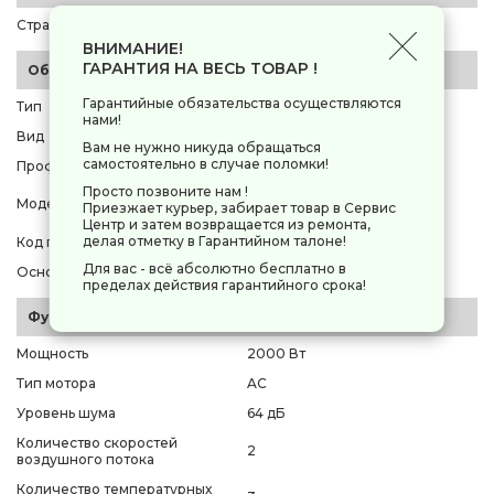
Страна-производитель
Швейцария
ВНИМАНИЕ!
ГАРАНТИЯ НА ВЕСЬ ТОВАР !
Общие параметры
Гарантийные обязательства осуществляются
Тип
фен
нами!
Вид
компактный
Вам не нужно никуда обращаться
самостоятельно в случае поломки!
Профессиональный фен
нет
Просто позвоните нам !
Valera Hospitality Silent Jet
Модель
Приезжает курьер, забирает товар в Сервис
Protect 2000 Shaver
Центр и затем возвращается из ремонта,
делая отметку в Гарантийном талоне!
Код производителя
[586.10/044.06 White]
Для вас - всё абсолютно бесплатно в
Основной цвет
белый
пределах действия гарантийного срока!
Функции и управление
Мощность
2000 Вт
Тип мотора
AC
Уровень шума
64 дБ
Количество скоростей
2
воздушного потока
Количество температурных