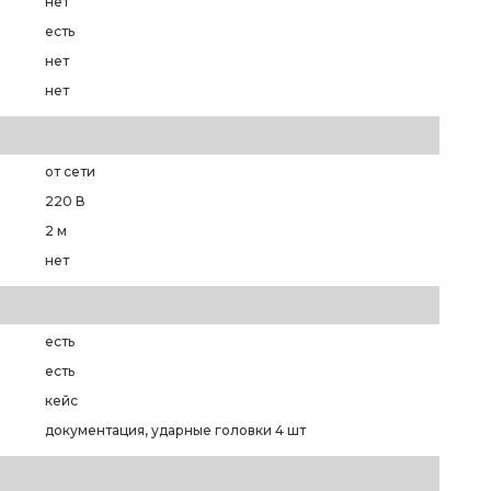
нет
есть
нет
нет
от сети
220 В
2 м
нет
есть
есть
кейс
документация, ударные головки 4 шт