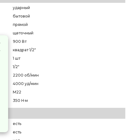
ударный
бытовой
прямой
щеточный
900 Вт
квадрат 1/2"
1 шт
1/2"
2200 об/мин
4000 уд/мин
M22
350 Н·м
есть
есть