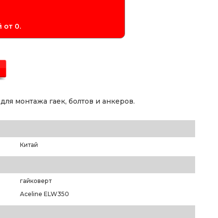
 от 0.
ля монтажа гаек, болтов и анкеров.
Китай
гайковерт
Aceline ELW350