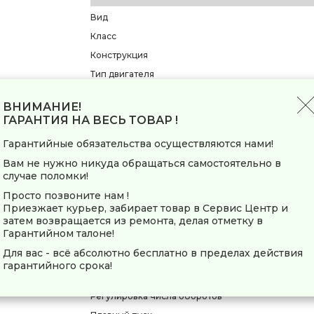
Вид
Класс
Конструкция
Тип двигателя
Мощность
ВНИМАНИЕ!
Тип патрона
ГАРАНТИЯ НА ВЕСЬ ТОВАР !
Количество скоростей
Гарантийные обязательства осуществляются нами!
Размер хвостовика
Вам не нужно никуда обращаться самостоятельно в
Максимальное число оборотов холостого хода
случае поломки!
Максимальная частота ударов
Просто позвоните нам !
Максимальный диаметр гайки
Приезжает курьер, забирает товар в Сервис Центр и
затем возвращается из ремонта, делая отметку в
Максимальный крутящий момент
Гарантийном талоне!
Для вас - всё абсолютно бесплатно в пределах действия
Функции/режимы
гарантийного срока!
Реверс
Регулировка числа оборотов