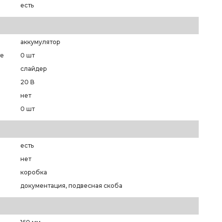
есть
аккумулятор
те
0 шт
слайдер
20 В
нет
0 шт
есть
нет
коробка
документация, подвесная скоба