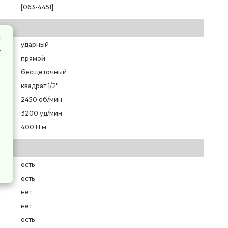
[063-4451]
ударный
прямой
бесщеточный
квадрат 1/2"
2450 об/мин
3200 уд/мин
400 Н·м
есть
есть
нет
нет
есть