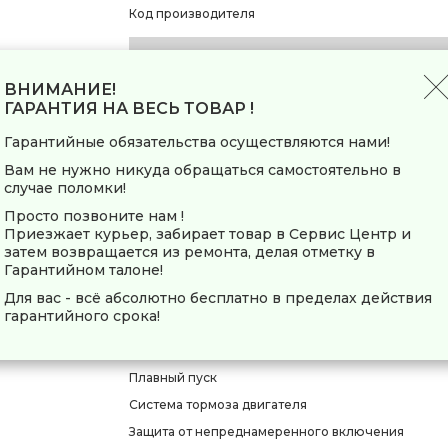
Код производителя
Технические характеристики
ВНИМАНИЕ!
Вид
ГАРАНТИЯ НА ВЕСЬ ТОВАР !
Конструкция
Гарантийные обязательства осуществляются нами!
Тип двигателя
Вам не нужно никуда обращаться самостоятельно в
Тип патрона
случае поломки!
Максимальное число оборотов холостого хода
Просто позвоните нам !
Максимальная частота ударов
Приезжает курьер, забирает товар в Сервис Центр и
Максимальный крутящий момент
затем возвращается из ремонта, делая отметку в
Гарантийном талоне!
Функции/режимы
Для вас - всё абсолютно бесплатно в пределах действия
гарантийного срока!
Реверс
Регулировка числа оборотов
Плавный пуск
Система тормоза двигателя
Защита от непреднамеренного включения