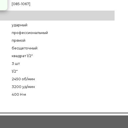
[085-1067]
ударный
профессиональный
прямой
бесщеточный
квадрат 1/2"
3 шт
1/2"
2450 об/мин
3200 уд/мин
400 Н·м