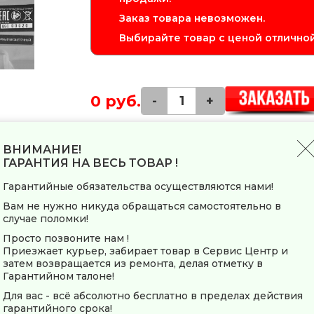
Заказ товара невозможен.
Выбирайте товар с ценой отличной
0 руб.
-
+
Гайковерт аккумуляторный бесщеточный 
ВНИМАНИЕ!
закручивания/ослабления болтов и гаек,
ГАРАНТИЯ НА ВЕСЬ ТОВАР !
общестроительных работ.
Гарантийные обязательства осуществляются нами!
Вам не нужно никуда обращаться самостоятельно в
Заводские данные
случае поломки!
Страна-производитель
Просто позвоните нам !
Приезжает курьер, забирает товар в Сервис Центр и
затем возвращается из ремонта, делая отметку в
Общие параметры
Гарантийном талоне!
Тип
Для вас - всё абсолютно бесплатно в пределах действия
Модель
гарантийного срока!