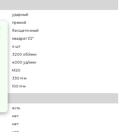
ударный
прямой
бесщеточный
квадрат 1/2"
4 шт
3200 об/мин
4000 уд/мин
M20
330 Н·м
100 Н·м
есть
нет
нет
нет