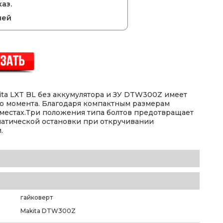
аз.
ней
ta LXT BL без аккумулятора и ЗУ DTW300Z имеет
о момента. Благодаря компактным размерам
 местах.Три положения типа болтов предотвращает
атической остановки при откручивании
.
гайковерт
Makita DTW300Z