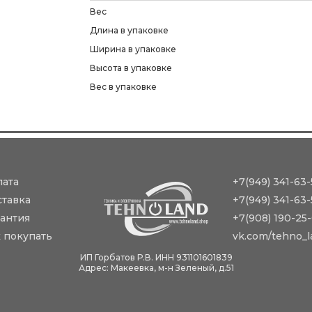
Вес
Длина в упаковке
Ширина в упаковке
Высота в упаковке
Вес в упаковке
лата
+7(949) 341-63-
ставка
+7(949) 341-63-
антия
+7(908) 190-25
 покупать
vk.com/tehno_l
ИП Горбатов Р.В. ИНН 931101601839
Адрес: Макеевка, м-н Зеленый, д.51