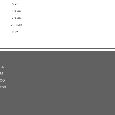
1.5 кг
190 мм
120 мм
250 мм
1.6 кг
54
55
-00
and