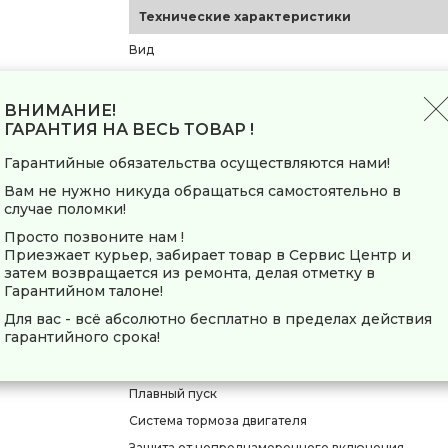
Технические характеристики
Вид
Конструкция
Тип двигателя
ВНИМАНИЕ!
ГАРАНТИЯ НА ВЕСЬ ТОВАР !
Тип патрона
Количество скоростей
Гарантийные обязательства осуществляются нами!
Максимальное число оборотов холостого хода
Вам не нужно никуда обращаться самостоятельно в
случае поломки!
Максимальная частота ударов
Просто позвоните нам !
Максимальный диаметр гайки
Приезжает курьер, забирает товар в Сервис Центр и
Максимальный крутящий момент
затем возвращается из ремонта, делая отметку в
Гарантийном талоне!
Мягкое заворачивание
Для вас - всё абсолютно бесплатно в пределах действия
Функции/режимы
гарантийного срока!
Реверс
Плавный пуск
Система тормоза двигателя
Защита от непреднамеренного включения