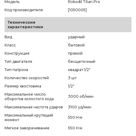
Модель
Rokodil Titan Pro
Код производителя
[1050005]
Технические
характеристики
Вид
ударный
Класс
бытовой
Конструкция
прямой
Тип двигателя
бесщеточный
Тип патрона
квадрат 1/2"
Количество скоростей
3 шт
Размер хвостовика
1/2"
Максимальное число
3000 об/мин
оборотов холостого хода
Максимальная частота ударов
3100 уд/мин
Максимальный крутящий
550 Н·м
момент
Мягкое заворачивание
550 Н·м