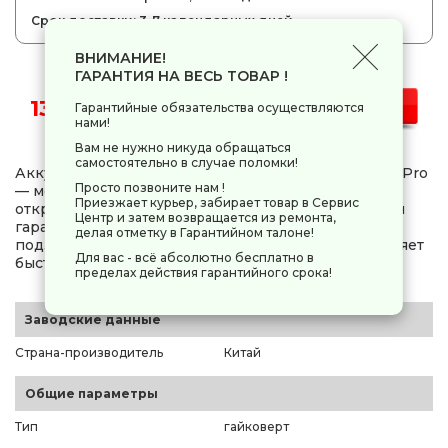
Срок доставки: 3-7 календарных дней
ВНИМАНИЕ!
ГАРАНТИЯ НА ВЕСЬ ТОВАР !
13 749 руб.
-
+
Гарантийные обязательства осуществляются
нами!
Вам не нужно никуда обращаться
самостоятельно в случае поломки!
Аккумуляторный ударный гайковерт Rokodil Titan Pro
Просто позвоните нам !
— мощный инструмент для закручивания и
Приезжает курьер, забирает товар в Сервис
откручивания крепежей. Два аккумулятора на 4 Ач
Центр и затем возвращается из ремонта,
гарантируют продолжительную работу без
делая отметку в Гарантийном талоне!
подзарядки, а крутящий момент до 550 Нм позволяет
Для вас - всё абсолютно бесплатно в
быстро справляться с любыми задачами.
пределах действия гарантийного срока!
Заводские данные
Страна-производитель
Китай
Общие параметры
Тип
гайковерт