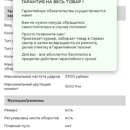
ГАРАНТИЯ НА ВЕСЬ ТОВАР !
Гарантийные обязательства осуществляются
Технические
нами!
характеристики
Вам не нужно никуда обращаться
Вид
ударный
самостоятельно в случае поломки!
Конструкция
прямой
Просто позвоните нам !
Приезжает курьер, забирает товар в Сервис
Тип двигателя
бесщеточный
Центр и затем возвращается из ремонта,
делая отметку в Гарантийном талоне!
Тип патрона
квадрат 3/4""
Для вас - всё абсолютно бесплатно в
Количество скоростей
3 шт
пределах действия гарантийного срока!
Максимальное число
2600 об/мин
оборотов холостого хода
Максимальная частота ударов
3300 уд/мин
Максимальный крутящий
1000 Н·м
момент
Функции/режимы
Реверс
есть
Регулировка числа оборотов
есть
Плавный пуск
нет