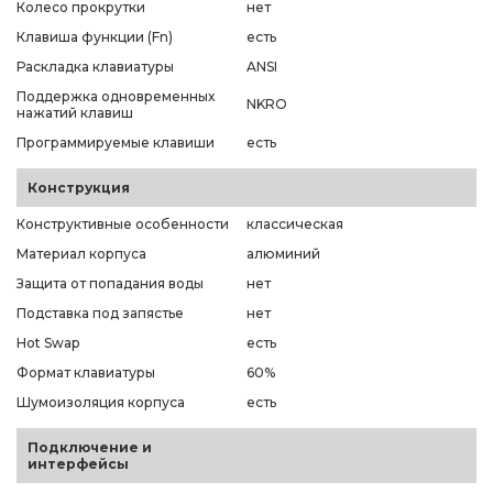
Колесо прокрутки
нет
Клавиша функции (Fn)
есть
Раскладка клавиатуры
ANSI
Поддержка одновременных
NKRO
нажатий клавиш
Программируемые клавиши
есть
Конструкция
Конструктивные особенности
классическая
Материал корпуса
алюминий
Защита от попадания воды
нет
Подставка под запястье
нет
Hot Swap
есть
Формат клавиатуры
60%
Шумоизоляция корпуса
есть
Подключение и
интерфейсы