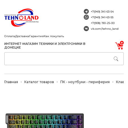
+7(949) 341-63-54
+7(949) 341-63-55
+7(908) 190-25-00
vk.com/tehno_land
Оплата
Доставка
Гарантия
Как покупать
ИНТЕРНЕТ-МАГАЗИН ТЕХНИКИ И ЭЛЕКТРОНИКИ В
ДОНЕЦКЕ
Главная
Каталог товаров
ПК - ноутбуки - периферия
Клави