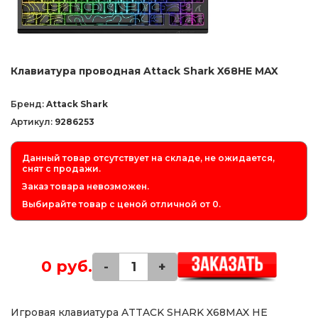
Клавиатура проводная Attack Shark X68HE MAX
Бренд:
Attack Shark
Артикул:
9286253
Данный товар отсутствует на складе, не ожидается,
снят с продажи.
Заказ товара невозможен.
Выбирайте товар с ценой отличной от 0.
0 руб.
-
+
Игровая клавиатура ATTACK SHARK X68MAX HE