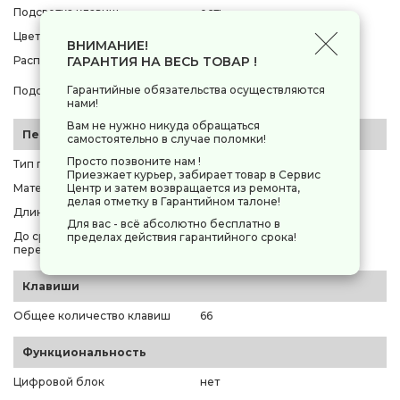
Подсветка клавиш
есть
Цвет подсветки клавиш
RGB
ВНИМАНИЕ!
ГАРАНТИЯ НА ВЕСЬ ТОВАР !
Расположение символов
на торце
En раскладка, корпус, по
Гарантийные обязательства осуществляются
Подсвечивается
области кейкапа
нами!
Вам не нужно никуда обращаться
Переключатели
самостоятельно в случае поломки!
Просто позвоните нам !
Тип переключателей
линейные
Приезжает курьер, забирает товар в Сервис
Центр и затем возвращается из ремонта,
Материал кейкапов
PBT
делая отметку в Гарантийном талоне!
Длина пути
3.4 мм
Для вас - всё абсолютно бесплатно в
До срабатывания
пределах действия гарантийного срока!
регулируемое
переключателей
Клавиши
Общее количество клавиш
66
Функциональность
Цифровой блок
нет