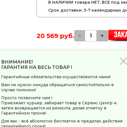
В НАЛИЧИИ товара НЕТ, ВСЕ под зак
Срок доставки: 3-7 календарных д
20 569 руб.
-
+
Мобильный кондиционер DEXP DAC-09CP
комфортного климата в небольших помещ
ВНИМАНИЕ!
поддерживает оптимальную влажность и 
ГАРАНТИЯ НА ВЕСЬ ТОВАР !
использовании, он работает тихо и эконо
интерьер. Благодаря компактным размер
Гарантийные обязательства осуществляются нами!
идеально подходит для комнат до 18 м².
Вам не нужно никуда обращаться самостоятельно в
случае поломки!
Заводские данные
Просто позвоните нам !
Приезжает курьер, забирает товар в Сервис Центр и
Страна-производитель
затем возвращается из ремонта, делая отметку в
Гарантийном талоне!
Общие характеристики
Для вас - всё абсолютно бесплатно в пределах действия
гарантийного срока!
Тип