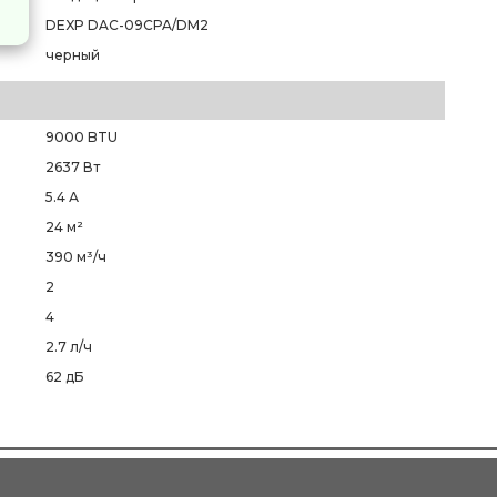
DEXP DAC-09CPA/DM2
черный
9000 BTU
2637 Вт
5.4 А
24 м²
390 м³/ч
2
4
2.7 л/ч
62 дБ